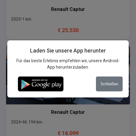
Renault
Captur
2025
1
km
€
25.530
Laden Sie unsere App herunter
Für das beste Erlebnis empfehlen wir, unsere Android-
App herunterzuladen.
Schließen
Renault
Captur
2024
46.194
km
€
16.099