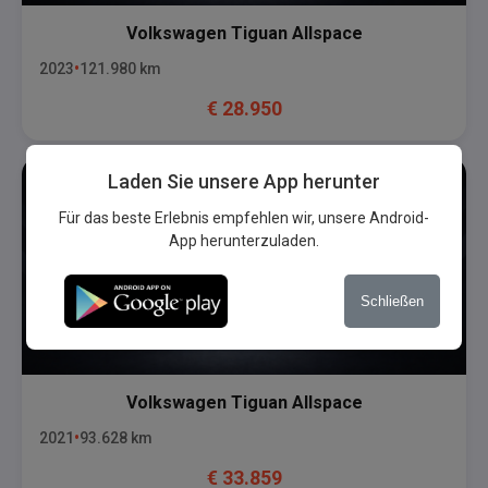
Volkswagen
Tiguan Allspace
2023
121.980
km
€
28.950
Laden Sie unsere App herunter
Für das beste Erlebnis empfehlen wir, unsere Android-
App herunterzuladen.
Schließen
Volkswagen
Tiguan Allspace
2021
93.628
km
€
33.859