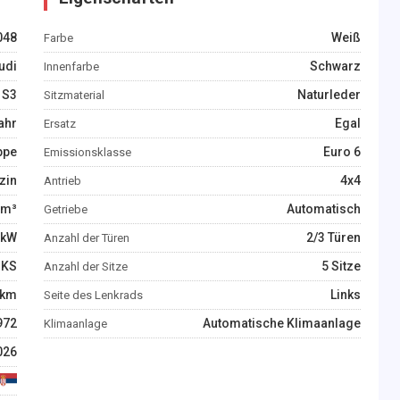
048
Weiß
Farbe
udi
Schwarz
Innenfarbe
S3
Naturleder
Sitzmaterial
ahr
Egal
Ersatz
ppe
Euro 6
Emissionsklasse
zin
4x4
Antrieb
m³
Automatisch
Getriebe
kW
2/3 Türen
Anzahl der Türen
KS
5 Sitze
Anzahl der Sitze
km
Links
Seite des Lenkrads
972
Automatische Klimaanlage
Klimaanlage
026