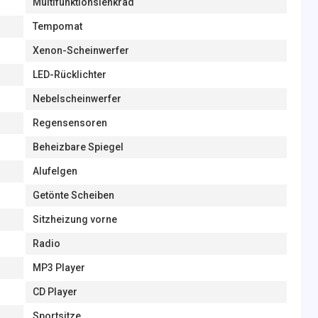
Multifunktionslenkrad
Tempomat
Xenon-Scheinwerfer
LED-Rücklichter
Nebelscheinwerfer
Regensensoren
Beheizbare Spiegel
Alufelgen
Getönte Scheiben
Sitzheizung vorne
Radio
MP3 Player
CD Player
Sportsitze