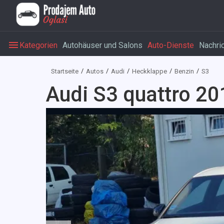
Kategorien
Autohäuser und Salons
Auto-Dienste
Nachri
Startseite
Autos
Audi
Heckklappe
Benzin
S3
Audi S3 quattro 20