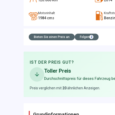
120.000
Km
2014
Motorinhalt
Kraftst
1984
cm
Benzi
3
Bieten Sie einen Preis an
Folgen
2
IST DER PREIS GUT?
Toller Preis
Durchschnittspreis für dieses Fahrzeug be
Preis verglichen mit
20
ähnlichen Anzeigen
.
Grundinformationen