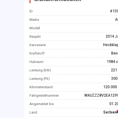
#
13
ID
A
Marke
Modell
2014
J
Baujahr
Heckkla
Karosserie
Ben
Kraftstoff
1984
c
Hubraum
221
Leistung (kW)
300
Leistung (PS)
120.000
Kilometerstand
WAUZZZ8V2EA129
Fahrgestellnummer
01.2
Angemeldet bis
Serbien
Land