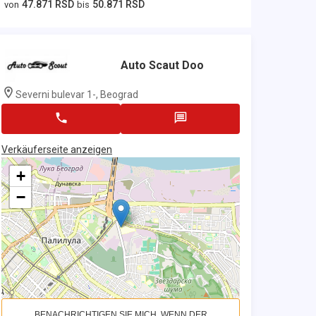
47.871 RSD
50.871 RSD
von
bis
Auto Scaut Doo
Severni bulevar 1-, Beograd
Verkäuferseite anzeigen
+
−
BENACHRICHTIGEN SIE MICH, WENN DER