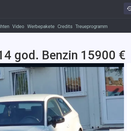
chten
Video
Werbepakete
Credits
Treueprogramm
14 god. Benzin 15900 €