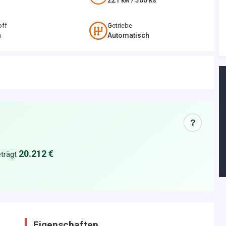
221
kw /
300
ks
off
Getriebe
n
Automatisch
?
20.212 €
trägt
Eigenschaften