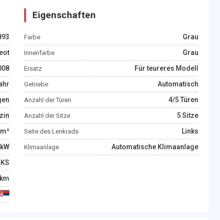
Eigenschaften
893
Grau
Farbe
eot
Grau
Innenfarbe
008
Für teureres Modell
Ersatz
ahr
Automatisch
Getriebe
gen
4/5 Türen
Anzahl der Türen
zin
5 Sitze
Anzahl der Sitze
m³
Links
Seite des Lenkrads
kW
Automatische Klimaanlage
Klimaanlage
KS
km