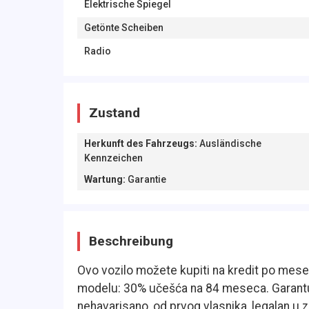
Elektrische Spiegel
Getönte Scheiben
Radio
Zustand
Herkunft des Fahrzeugs
:
Ausländische
Kennzeichen
Wartung
:
Garantie
Beschreibung
Ovo vozilo možete kupiti na kredit po meseč
modelu: 30% učešća na 84 meseca. Garantuj
nehavarisano, od prvog vlasnika, legalan u 