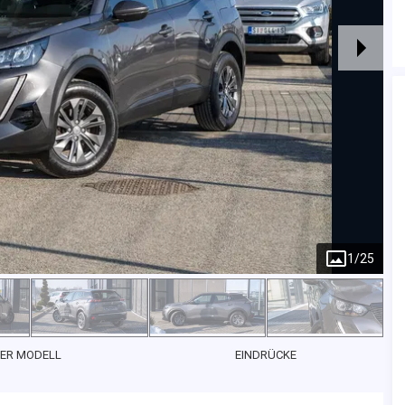
1
/
25
ER MODELL
EINDRÜCKE