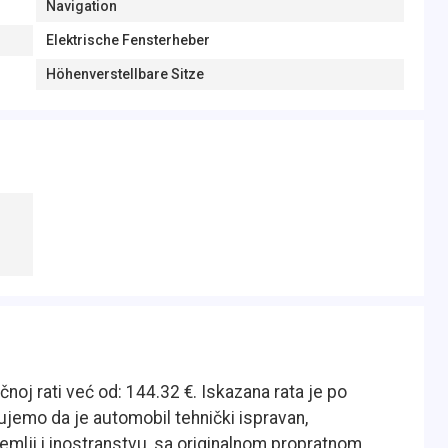
Navigation
Elektrische Fensterheber
Höhenverstellbare Sitze
noj rati već od: 144.32 €. Iskazana rata je po
emo da je automobil tehnički ispravan,
zemlji i inostranstvu, sa originalnom propratnom