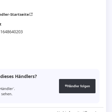
dler-Startseite
t
81648640203
 dieses Händlers?
⭐
Händler folgen
Händler'.
 sehen.