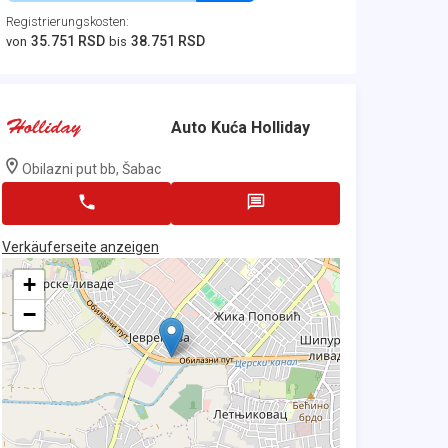
Registrierungskosten
:
35.751 RSD
38.751 RSD
von
bis
Auto Kuća Holliday
Obilazni put bb, Šabac
Verkäuferseite anzeigen
+
−