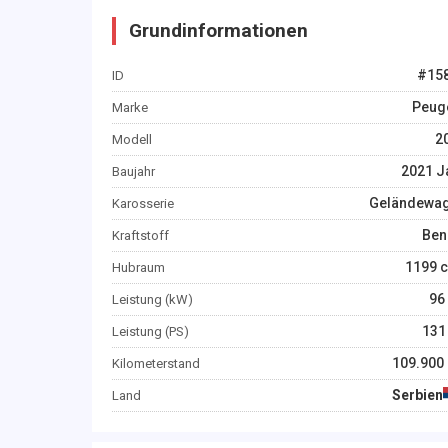
Grundinformationen
#
15
ID
Peug
Marke
2
Modell
2021
J
Baujahr
Geländewa
Karosserie
Ben
Kraftstoff
1199
c
Hubraum
96
Leistung (kW)
131
Leistung (PS)
109.900
Kilometerstand
Serbien
Land