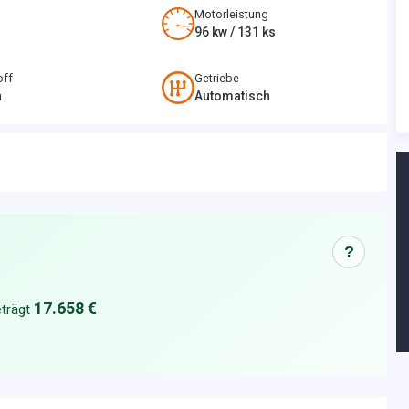
Motorleistung
96
kw /
131
ks
off
Getriebe
n
Automatisch
?
17.658 €
trägt