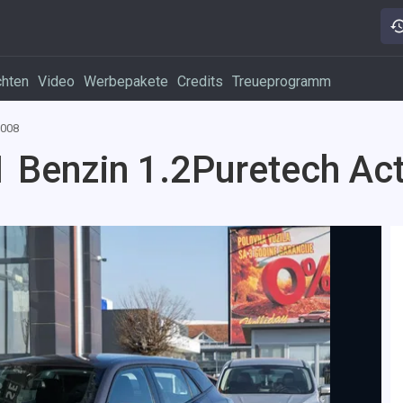
chten
Video
Werbepakete
Credits
Treueprogramm
008
 Benzin 1.2Puretech Act