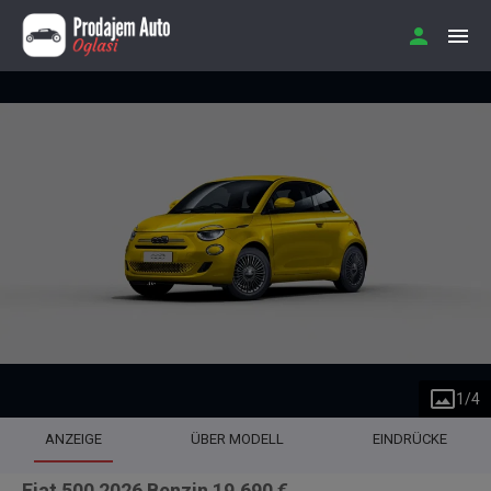
1
/
4
ANZEIGE
ÜBER MODELL
EINDRÜCKE
Fiat 500 2026 Benzin 19.690 €