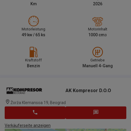
Km
2026
Motorleistung
Motorinhalt
49
kw /
65
ks
1000
cm
3
Kraftstoff
Getriebe
Benzin
Manuell 4-Gang
AK Kompresor D.o.o
Žorža Klemansoa 19, Beograd
Verkäuferseite anzeigen