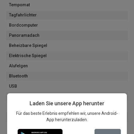
Tempomat
Tagfahrlichter
Bordcomputer
Panoramadach
Beheizbare Spiegel
Elektrische Spiegel
Alufelgen
Bluetooth
USB
Multimedia
Laden Sie unsere App herunter
Start/Stop System
Für das beste Erlebnis empfehlen wir, unsere Android-
Höhenverstellbare Sitze
App herunterzuladen.
Lederlenkrad