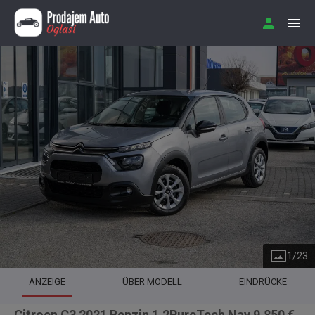
1
/
23
ANZEIGE
ÜBER MODELL
EINDRÜCKE
Citroen C3 2021 Benzin 1.2PureTech Nav 9.850 €