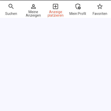
Meine
Anzeige
Suchen
Mein Profil
Favoriten
Anzeigen
platzieren
Schnelle Links
FAQ
Über uns
Nutzungsbedingungen
Datenschutz-Bestimmungen
Link exchange