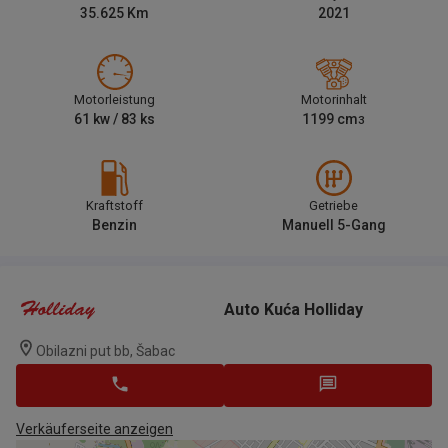
35.625
Km
2021
Motorleistung
Motorinhalt
61
kw /
83
ks
1199
cm
3
Kraftstoff
Getriebe
Benzin
Manuell 5-Gang
Auto Kuća Holliday
Obilazni put bb, Šabac
Verkäuferseite anzeigen