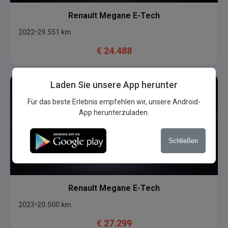
Renault
Megane E-Tech
2022
29.551
km
€
24.488
Laden Sie unsere App herunter
Für das beste Erlebnis empfehlen wir, unsere Android-
App herunterzuladen.
Schließen
Renault
Megane E-Tech
2023
20.500
km
€
27.299