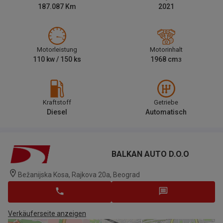
187.087
Km
2021
Motorleistung
Motorinhalt
110
kw /
150
ks
1968
cm
3
Kraftstoff
Getriebe
Diesel
Automatisch
BALKAN AUTO D.O.O
Bežanijska Kosa, Rajkova 20a, Beograd
Verkäuferseite anzeigen