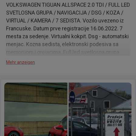
VOLKSWAGEN TIGUAN ALLSPACE 2.0 TDI / FULL LED
SVETLOSNA GRUPA / NAVIGACIJA / DSG / KOZA /
VIRTUAL / KAMERA / 7 SEDISTA. Vozilo uvezeno iz
Francuske. Datum prve registracije 16.06.2022. 7
mesta za sedenje. Virtualni kokpit. Dsg - automatski
menjac. Kozna sedista, elektronski podesiva sa
memorijom i grejacima. Full led svetlosna grupa
napred i pozadi. Parking senzori napred i pozadi sa
Mehr anzeigen
grafickim prikazom. Kamera za kretanje unazad.
Senzor za kisu. El. sklopivi retrovizori. Grejaci
retrovizora. Veliki monitor na centralnoj konzoli. 3D
velika navigacija. Automatska klima u tri zone.
Start/stop sistem. Multifunkcionalni kozni volan.
Adaptivni tempomat + limitator brzine. Auto-hold
(pomoc pri kretanju na uzbrdici). El. rucna kocnica.
Bluetooth konekcija. Usb prikljkucak. Aux prikljucak.
Keyless go kljucevi i startovanje motora. Placeni svi