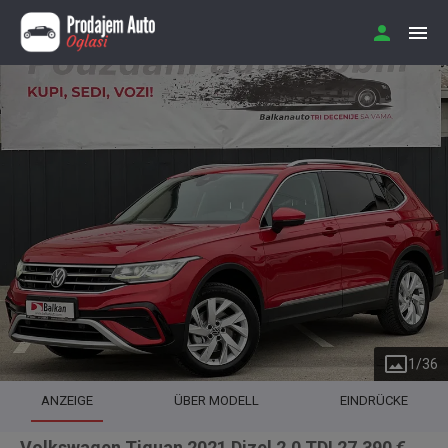
1
/
36
ANZEIGE
ÜBER MODELL
EINDRÜCKE
Volkswagen Tiguan 2021 Dizel 2.0 TDI 27.390 €