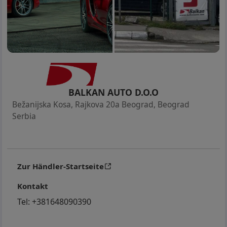
troskovi do registracije. Za nase klijente vrsimo
kompletnu registraciju automobila, od tehnickog
pregleda do odlaska u MUP. Mogucnost izdavanja
probnih tablica za klijente izvan Beograda. Sve
provere dolaze u obzir, u ovlascenom servisu ili kod
Vaseg majstora, takodje mozete dovesti i Vaseg
majstora da na licu mesta pregleda vozila.
BALKAN AUTO D.O.O
Bežanijska Kosa, Rajkova 20a Beograd
,
Beograd
Serbia
Zur Händler-Startseite
Kontakt
Tel:
+381648090390