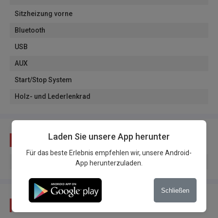
Sitzheizung vorne
Bluetooth
USB
AUX
Start/Stop System
Holz- und Lederlenkrad
Laden Sie unsere App herunter
Zustand
Für das beste Erlebnis empfehlen wir, unsere Android-
Herkunft des Fahrzeugs
:
Ausländische Kennzeichen
App herunterzuladen.
Schließen
Beschreibung