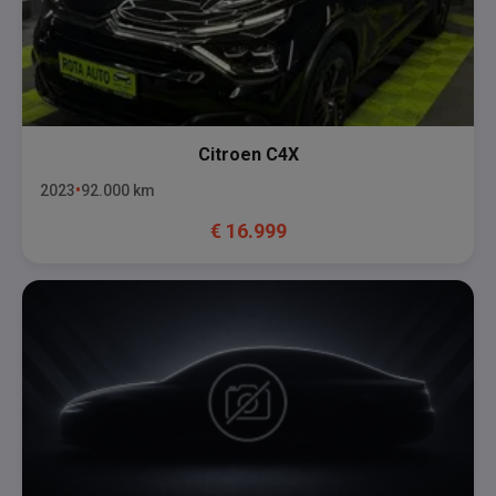
Citroen
C4X
2023
92.000
km
€
16.999