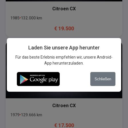
Citroen
CX
1985
132.000
km
€
19.500
Laden Sie unsere App herunter
Für das beste Erlebnis empfehlen wir, unsere Android-
App herunterzuladen.
Schließen
Citroen
CX
1979
129.666
km
€
17.500