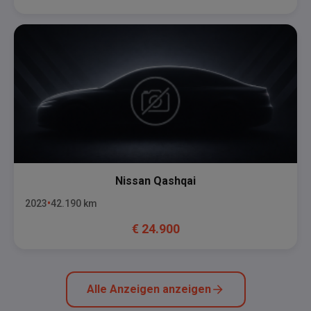
Nissan
Qashqai
2023
42.190
km
€
24.900
Alle Anzeigen anzeigen