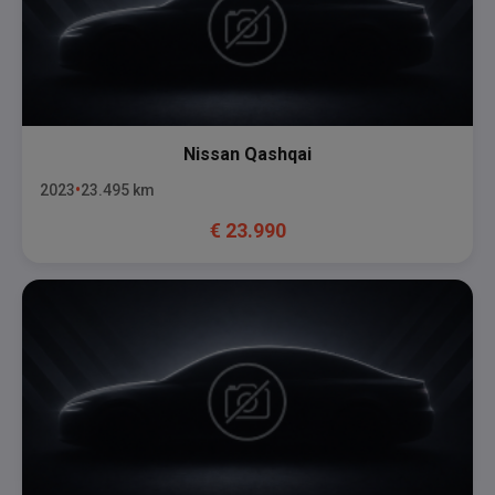
Nissan
Qashqai
2023
23.495
km
€
23.990