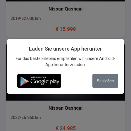
Nissan
Qashqai
2019
62.000
km
€
15.999
Laden Sie unsere App herunter
Für das beste Erlebnis empfehlen wir, unsere Android-
App herunterzuladen.
Schließen
Nissan
Qashqai
2022
25.950
km
€
24.985