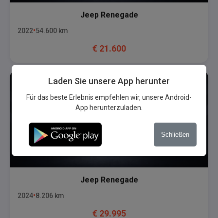
Jeep
Renegade
2022
54.600
km
€
21.600
Laden Sie unsere App herunter
Für das beste Erlebnis empfehlen wir, unsere Android-
App herunterzuladen.
Schließen
Jeep
Renegade
2024
8.206
km
€
29.995