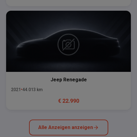
Jeep
Renegade
2021
44.013
km
€
22.990
Alle Anzeigen anzeigen