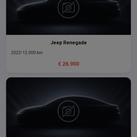
Jeep
Renegade
2022
12.000
km
€
26.900