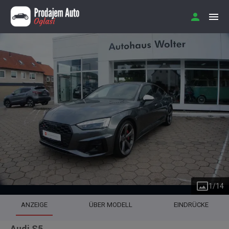
1
/
14
ANZEIGE
ÜBER MODELL
EINDRÜCKE
Audi S5