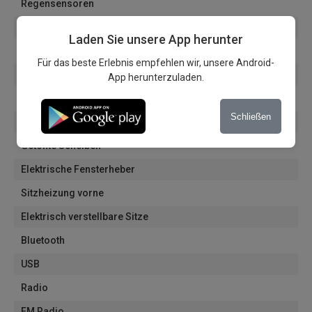
Regensensoren
Bordcomputer
Laden Sie unsere App herunter
Elektrische Spiegel
Für das beste Erlebnis empfehlen wir, unsere Android-
Automatische Abdunkelung des Innenspiegels
App herunterzuladen.
Alufelgen
Schließen
Navigation
Getönte Scheiben
Elektrische Fensterheber
Sitzheizung vorne
Elektrisch verstellbare Sitze
Bluetooth
USB
Radio
FM Radio