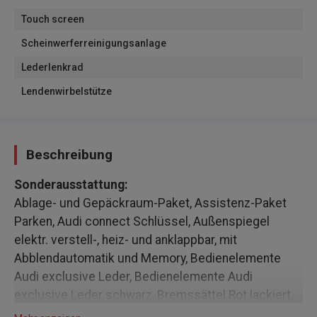
Touch screen
Scheinwerferreinigungsanlage
Lederlenkrad
Lendenwirbelstütze
Beschreibung
Sonderausstattung:
Ablage- und Gepäckraum-Paket, Assistenz-Paket
Parken, Audi connect Schlüssel, Außenspiegel
elektr. verstell-, heiz- und anklappbar, mit
Abblendautomatik und Memory, Bedienelemente
Audi exclusive Leder, Bedienelemente Audi
exclusive Leder schwarz, Bremssättel Rot lackiert,
Business-Paket, Dachhimmel Stoff, schwarz,