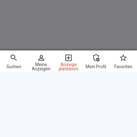
Nutzung weitere Kosten verursachen. Den
genauen Ausstattungsumfang erhalten Sie von
unserem Verkaufspersonal. Bitte kontaktieren Sie
uns.
Meine
Anzeige
Suchen
Mein Profil
Favoriten
Anzeigen
platzieren
Schnelle Links
FAQ