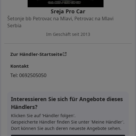
dece, Rezervni točak, Vazdušne jastuke itd..
Sreja Pro Car
Cena u zameni je 6.700e
Šetonje bb Petrovac na Mlavi
,
Petrovac na Mlavi
Serbia
Svi podaci u ovom oglasu dati su u najboljoj nameri i
Im Geschäft seit 2013
informativnog su karaktera. Prodavac ne garantuje
za potpunu tačnost ili ažurnost svih informacija o
Zur Händler-Startseite
vozilu i opremi. Kupac je dužan da samostalno
proveri sve relevantne detalje pre kupovine.
Kontakt
Prodavac ne snosi odgovornost za eventualne
Tel:
0692505050
greške u oglasu niti za bilo kakvu štetu nastalu
korišćenjem dostavljenih informacija.
Interessieren Sie sich für Angebote dieses
Händlers?
Klicken Sie auf 'Händler folgen'.
Gespeicherte Händler finden Sie unter 'Meine Händler'.
Opis zamene
Dort können Sie auch deren neueste Angebote sehen.