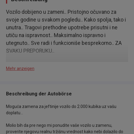
Vozilo dobijeno u zameni.. Pristojno očuvano za
svoje godine u svakom pogledu.. Kako spolja, tako i
unutra.. Tragovi prethodne upotrebe prisutni i ne
utiču na ispravnost.. Maksimalno ispravno i
utegnuto.. Sve radi i funkcioniše besprekorno.. ZA
SVAKU PREPORUKU..
Registrovan je do 03.03.2027.god. i sva
Mehr anzeigen
dokumentacija se vodi na mene, tako da odmah sa
mnom završavate sve u vezi ugovora i prenosa..
Beschreibung der Autobörse
Pokreće ga 2.0 Dizel motor od 136 Konjskih snaga
koji se perfektno pokazao i važi za najbolji motor
Moguća zamena za jeftinije vozilo do 2.000 kubika uz vašu
koji je Ford ikada ugrađivao u svoja vozila..
doplatu...
Molio bih da pre nego mi ponudite vaše vozilo u zamenu,
Prelepo vozilo sa velikim paketom opreme u koji
proverite njegovu realnu tržišnu vrednost kako nebi dolazilo do