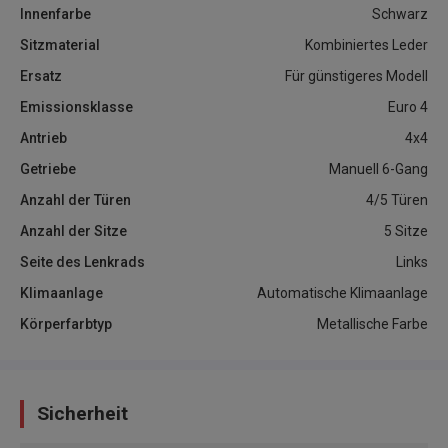
Innenfarbe
Schwarz
Sitzmaterial
Kombiniertes Leder
Ersatz
Für günstigeres Modell
Emissionsklasse
Euro 4
Antrieb
4x4
Getriebe
Manuell 6-Gang
Anzahl der Türen
4/5 Türen
Anzahl der Sitze
5 Sitze
Seite des Lenkrads
Links
Klimaanlage
Automatische Klimaanlage
Körperfarbtyp
Metallische Farbe
Sicherheit