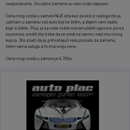
spada: Dvozonska digitalna klima, Panorama krov,
nesporazuma...Svi uslovi zamene su vam ovde napisani...
Tempomat, Parking senzori napred i pozadi, Polu-
Cena mog vozila u zameni NIJE ista kao za keš iz razloga što ja
Kožna sedišta, Alu felne, Centralna brava, Daljinsko
uzimam u zamenu vaš auto koji ne želim, a dajem vam vazilo
zaključavanje, Kod ključ, Senzor za prepoznavanje
koje vi želite...Plus, ja za vaše vozilo moram platiti ugovore, porez
ključa tako da može otključavati i paliti i kada je ključ
na prenos, srediti šta treba da se sredi na njemu i naći mu novog
u džepu, Svetla za maglu, Krovni nosači, Fabrički
kupca...Što znači da ja, prihvatajući vašu ponudu za zamenu,
činim vama uslugu a to ima svoju cenu...
zatamnjeni prozori, Sportske izduve, Žmigavce u
retrovizorima, Hrom paket lajsni, Senzore za kišu,
Cena mog vozila u zameni je 6.700e...
Senzore za svetla, Naslon za ruku za putnike napred
i pozadi, Kožni sportski volan sa komandama na
sebi, Električni podizači prozora napred i pozadi,
Električne retrovizore sa grejačima, ABS, Bord
kompjuter, MP3 muziku sa komandama na volanu,
Elektronsko podešavanje visine farova, Držač za
čaše, Fukciju automatskog paljenja svetala, 4x4
pogon na svim točkovima, Šestostepeni menjač,
CHILD LOCK blokadu zadnjih vrata radi sigurnosti