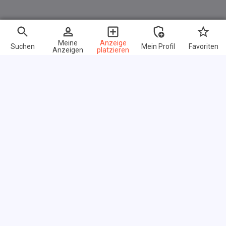
Meine
Anzeige
Suchen
Mein Profil
Favoriten
Anzeigen
platzieren
Schnelle Links
FAQ
Über uns
Nutzungsbedingungen
Datenschutz-Bestimmungen