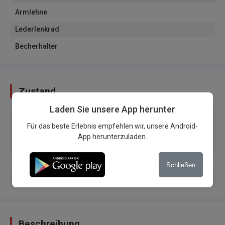
Armlehne
Lederlenkrad
Becherhalter
Zustand
Laden Sie unsere App herunter
Fahrzeugzustand
:
Gebraucht
Für das beste Erlebnis empfehlen wir, unsere Android-
Herkunft des Fahrzeugs
:
Inländische Teller
App herunterzuladen.
Servis-Buch
In der Garage
Schließen
Garantie
Beschreibung