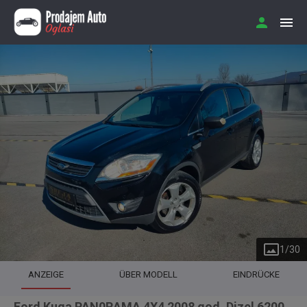
1
/
30
ANZEIGE
ÜBER MODELL
EINDRÜCKE
Ford Kuga PAN0RAMA 4X4 2008 god. Dizel 6200