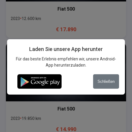
Fiat
500
2023
12.600
km
€
17.890
Laden Sie unsere App herunter
Für das beste Erlebnis empfehlen wir, unsere Android-
App herunterzuladen.
Schließen
Fiat
500
2023
19.850
km
€
14.990