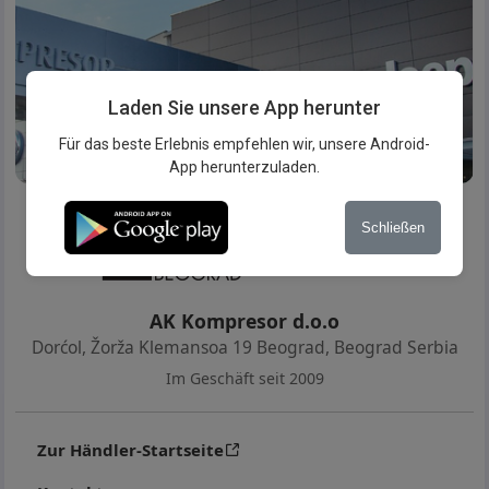
Laden Sie unsere App herunter
Für das beste Erlebnis empfehlen wir, unsere Android-
App herunterzuladen.
Schließen
AK Kompresor d.o.o
Dorćol, Žorža Klemansoa 19 Beograd
,
Beograd Serbia
Im Geschäft seit 2009
Zur Händler-Startseite