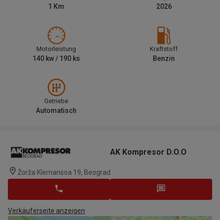
1
Km
2026
Motorleistung
Kraftstoff
140
kw /
190
ks
Benzin
Getriebe
Automatisch
AK Kompresor D.o.o
Žorža Klemansoa 19, Beograd
Verkäuferseite anzeigen