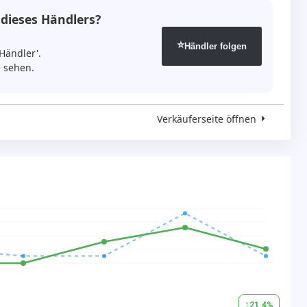
 dieses Händlers?
ju
⭐
Händler folgen
Händler'.
 sehen.
Verkäuferseite öffnen
ju odmah
o u kući
 08:00-16:00
↑
21.4
%