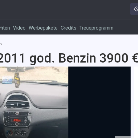
chten
Video
Werbepakete
Credits
Treueprogramm
o
 2011 god. Benzin 3900 