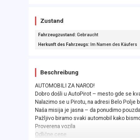
Zustand
Fahrzeugzustand
:
Gebraucht
Herkunft des Fahrzeugs
:
Im Namen des Käufers
Beschreibung
AUTOMOBILI ZA NAROD!
Dobro došli u AutoPirot – mesto gde se kv
Nalazimo se u Pirotu, na adresi Belo Polje b.
Naša misija je jasna – da ponudimo pouzdan
Pažljivo biramo svaki automobil kako bismo
Proverena vozila
Odlične cene