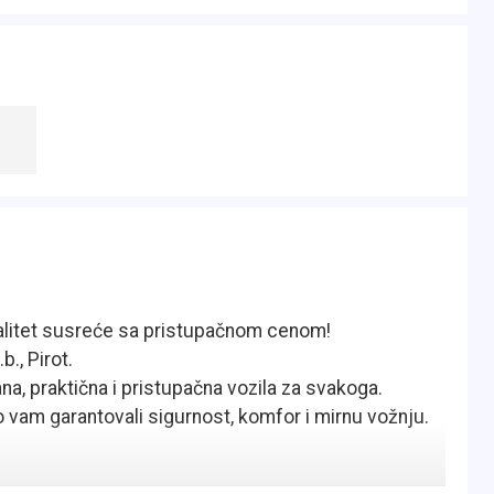
alitet susreće sa pristupačnom cenom!
b., Pirot.
a, praktična i pristupačna vozila za svakoga.
 vam garantovali sigurnost, komfor i mirnu vožnju.