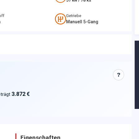
57
kw /
78
ks
off
Getriebe
n
Manuell 5-Gang
?
3.872 €
trägt
Eigenschaften