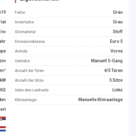
619
Grau
Farbe
Fiat
Grau
Innenfarbe
Evo
Stoff
Sitzmaterial
ahr
Euro 5
Emissionsklasse
ppe
Vorne
Antrieb
zin
Manuell 5-Gang
Getriebe
m³
4/5 Türen
Anzahl der Türen
kW
5 Sitze
Anzahl der Sitze
KS
Links
Seite des Lenkrads
km
Manuelle Klimaanlage
Klimaanlage
iert