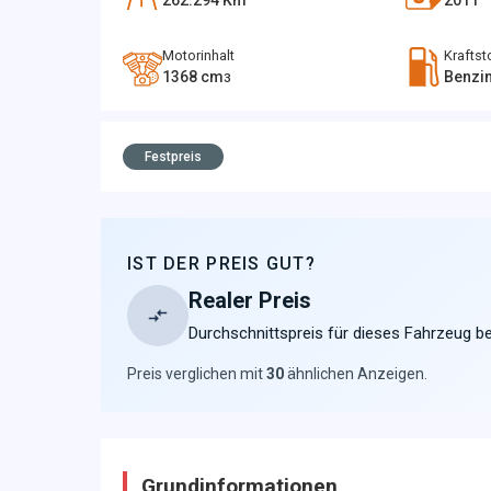
262.294
Km
2011
Motorinhalt
Kraftst
1368
cm
Benzi
3
Festpreis
IST DER PREIS GUT?
Realer Preis
Durchschnittspreis für dieses Fahrzeug be
Preis verglichen mit
30
ähnlichen Anzeigen
.
Grundinformationen