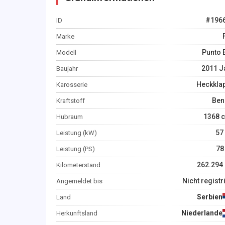
#
196
ID
Marke
Punto 
Modell
2011
J
Baujahr
Heckkla
Karosserie
Ben
Kraftstoff
1368
c
Hubraum
57
Leistung (kW)
78
Leistung (PS)
262.294
Kilometerstand
Nicht registr
Angemeldet bis
Serbien
Land
Niederlande
Herkunftsland