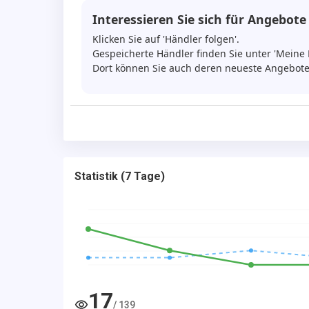
Enterijer očuvan i čist
Interessieren Sie sich für Angebote
Limarija dobra bez korozije
Mali potrošač idealan za svakodnevnu vožn
Klicken Sie auf 'Händler folgen'.
Gespeicherte Händler finden Sie unter 'Meine 
Pouzdan i jeftin za održavanje
Dort können Sie auch deren neueste Angebote
-Oprema
Servo volan
Električni podizači
Centralna brava
Airbag
Auto bez skrivenih mana spreman za vožn
Statistik
(
7 Tage
)
Odličan izbor za početnike grad ili drugi aut
Razgledanje vozila: od ponedeljka do petka
Auto Pirot – AUTOMOBILI ZA NAROD
0653389966
17
/
139