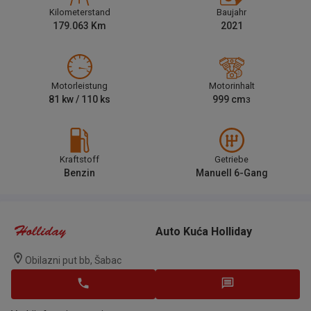
Kilometerstand
Baujahr
179.063
Km
2021
Motorleistung
Motorinhalt
81
kw /
110
ks
999
cm
3
Kraftstoff
Getriebe
Benzin
Manuell 6-Gang
Auto Kuća Holliday
Obilazni put bb, Šabac