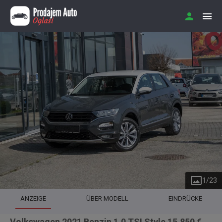
1
/
23
ANZEIGE
ÜBER MODELL
EINDRÜCKE
Volkswagen 2021 Benzin 1.0 TSI Style 15.850 €