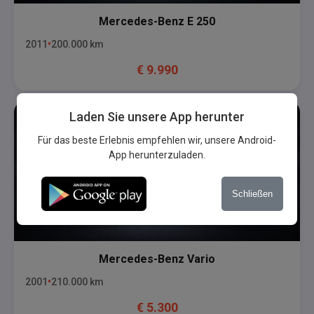
Mercedes-Benz
E 250
2011
200.000
km
€
9.990
Laden Sie unsere App herunter
Für das beste Erlebnis empfehlen wir, unsere Android-
App herunterzuladen.
Schließen
Mercedes-Benz
Vario
2001
210.000
km
€
5.300