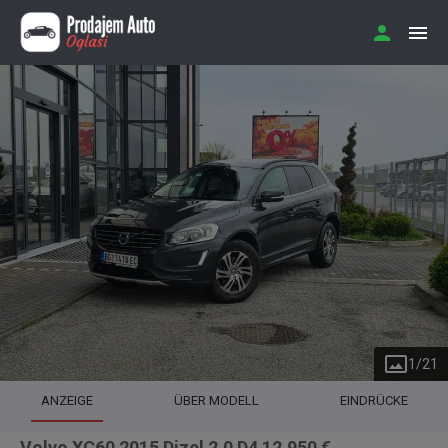
1
/
21
ANZEIGE
ÜBER MODELL
EINDRÜCKE
Volvo XC60 2015 Dizel 2.0 D4 12.950 €