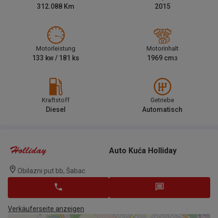
312.088
Km
2015
Motorleistung
Motorinhalt
133
kw /
181
ks
1969
cm
3
Kraftstoff
Getriebe
Diesel
Automatisch
Auto Kuća Holliday
Obilazni put bb, Šabac
Verkäuferseite anzeigen