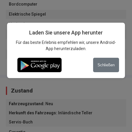
Bordcomputer
Elektrische Spiegel
Navigation
Laden Sie unsere App herunter
Getönte Scheiben
Für das beste Erlebnis empfehlen wir, unsere Android-
Start/Stop System
App herunterzuladen.
Virtuelles Armaturenbrett
Lenkrad höhenverstellbar
Schließen
Zustand
Fahrzeugzustand
:
Neu
Herkunft des Fahrzeugs
:
Inländische Teller
Servis-Buch