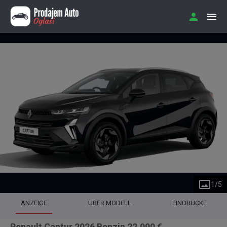
1
/
5
ANZEIGE
ÜBER MODELL
EINDRÜCKE
Renault Captur 2026 Benzin 22.090 €