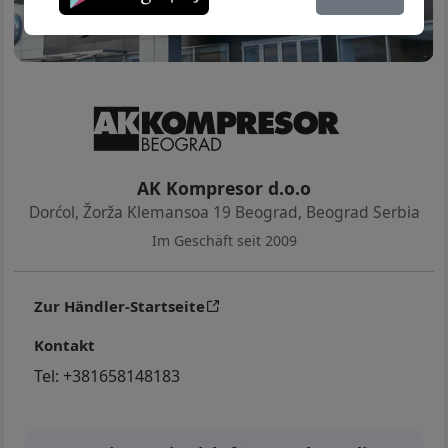
AK Kompresor d.o.o
Dorćol, Žorža Klemansoa 19 Beograd
,
Beograd Serbia
Im Geschäft seit 2009
Zur Händler-Startseite
Kontakt
Tel:
+381658148183