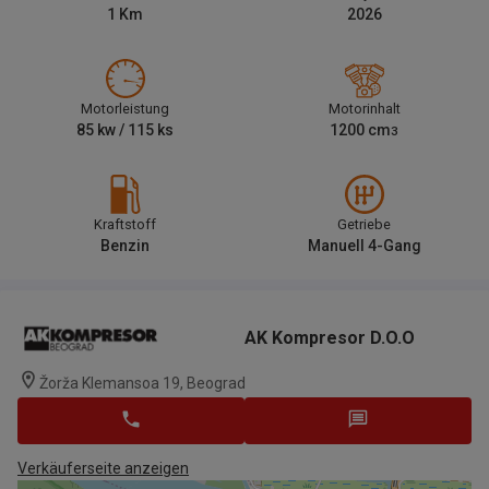
1
Km
2026
Motorleistung
Motorinhalt
85
kw /
115
ks
1200
cm
3
Kraftstoff
Getriebe
Benzin
Manuell 4-Gang
AK Kompresor D.o.o
Žorža Klemansoa 19, Beograd
Verkäuferseite anzeigen