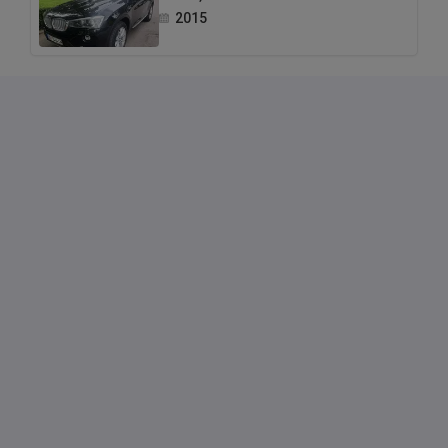
2015
Auto izgleda i vozi se kao nov — bez ulaganja,
spreman za novog vlasnika.
📍 Beograd
Peugeot 2008 Allure — 2024
Продаю свой автомобиль в идеальном
состоянии — практически новый и очень
бережно обслуживался.
Год: 2024 (куплен в октябре)
Пробег: 15 500 км