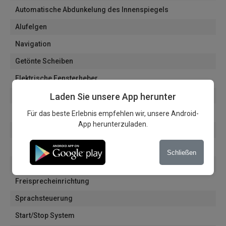
Automatische Abdunkelung des Innenspiegels
Alufelgen
Navigation
Getönte Scheiben
Elektrische Fensterheber
Bluetooth
Laden Sie unsere App herunter
USB
Für das beste Erlebnis empfehlen wir, unsere Android-
App herunterzuladen.
Multimedia
AUX
Schließen
DAB Radio
Freisprecheinrichtung
Sprachsteuerung
Start/Stop System