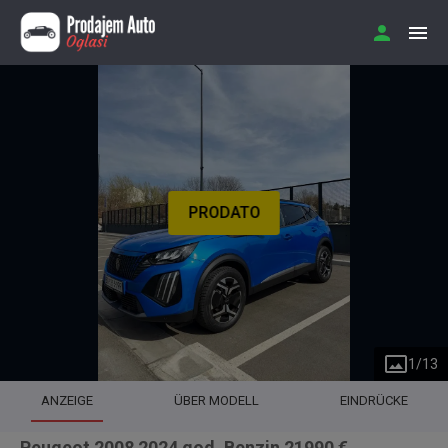
PRODATO
1
/
13
ANZEIGE
ÜBER MODELL
EINDRÜCKE
Peugeot 2008 2024 god. Benzin 21990 €