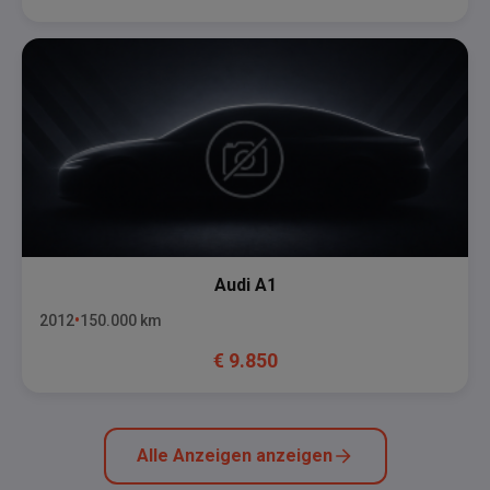
Audi
A1
2012
150.000
km
€
9.850
Alle Anzeigen anzeigen