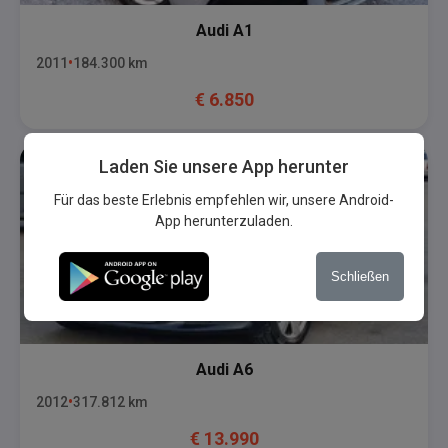
Audi
A1
2011
184.300
km
€
6.850
Laden Sie unsere App herunter
Für das beste Erlebnis empfehlen wir, unsere Android-
App herunterzuladen.
Schließen
Audi
A6
2012
317.812
km
€
13.990