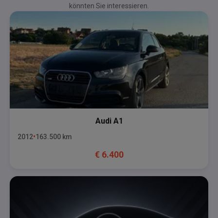
könnten Sie interessieren.
Audi
A1
2012
163.500
km
€
6.400