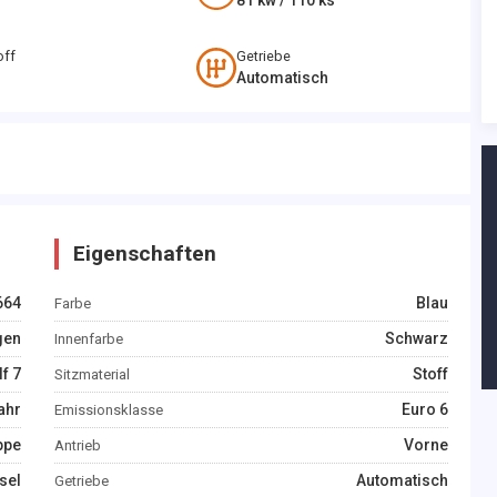
81
kw /
110
ks
off
Getriebe
Automatisch
Eigenschaften
664
Blau
Farbe
gen
Schwarz
Innenfarbe
f 7
Stoff
Sitzmaterial
ahr
Euro 6
Emissionsklasse
ppe
Vorne
Antrieb
sel
Automatisch
Getriebe