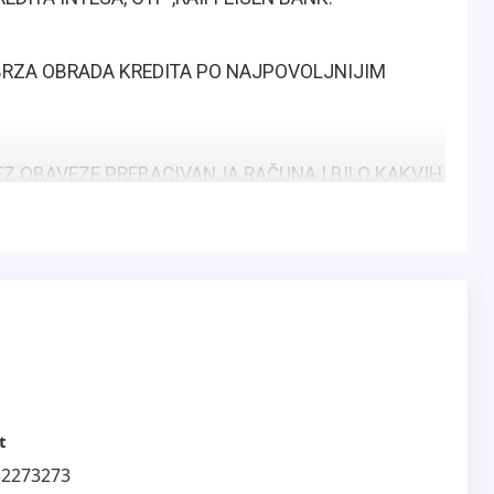
 BRZA OBRADA KREDITA PO NAJPOVOLJNIJIM
Z OBAVEZE PREBACIVANJA RAČUNA I BILO KAKVIH
273
t
52273273