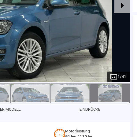
1
/
42
ER MODELL
EINDRÜCKE
Motorleistung