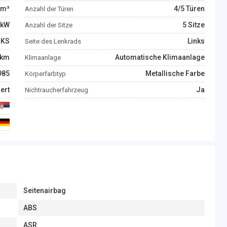
m³
4/5 Türen
Anzahl der Türen
kW
5 Sitze
Anzahl der Sitze
KS
Links
Seite des Lenkrads
km
Automatische Klimaanlage
Klimaanlage
985
Metallische Farbe
Körperfarbtyp
iert
Ja
Nichtraucherfahrzeug
Seitenairbag
ABS
ASR