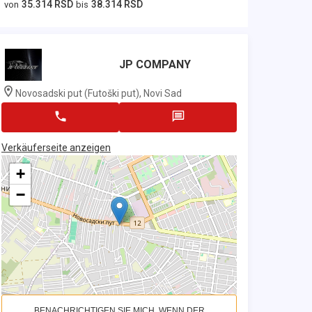
35.314 RSD
38.314 RSD
von
bis
JP COMPANY
Novosadski put (Futoški put), Novi Sad
Verkäuferseite anzeigen
+
−
BENACHRICHTIGEN SIE MICH, WENN DER