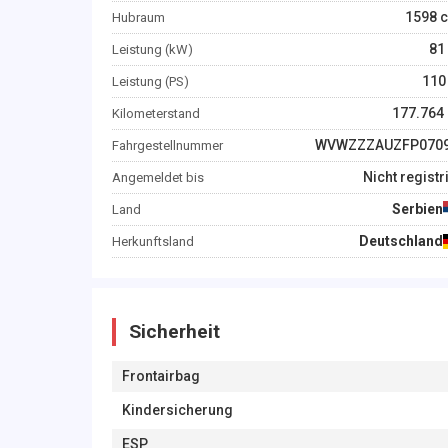
1598
c
Hubraum
81
Leistung (kW)
110
Leistung (PS)
177.764
Kilometerstand
WVWZZZAUZFP070
Fahrgestellnummer
Nicht registr
Angemeldet bis
Serbien
Land
Deutschland
Herkunftsland
Sicherheit
Frontairbag
Kindersicherung
ESP