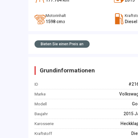
177.764
Km
2015
Motorinhalt
Kraftst
1598
cm
Diesel
3
Bieten Sie einen Preis an
Grundinformationen
#
21
ID
Volkswa
Marke
Gol
Modell
2015
J
Baujahr
Heckkla
Karosserie
Die
Kraftstoff