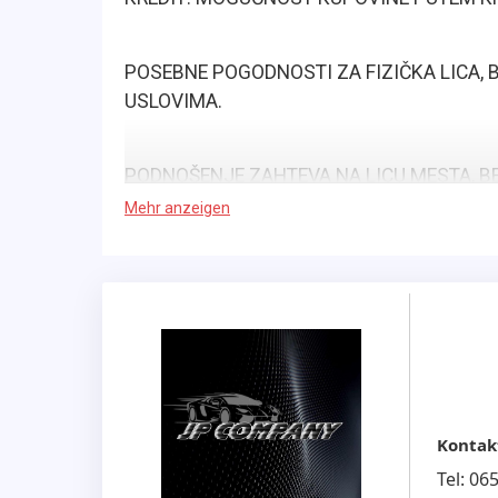
POSEBNE POGODNOSTI ZA FIZIČKA LICA,
USLOVIMA.
PODNOŠENJE ZAHTEVA NA LICU MESTA, BE
TROŠKOVA ODRŽAVANJA.
Mehr anzeigen
KONTAKT TELEFON ZE KREDIT :069 /1 273 
Kontak
Tel:
06