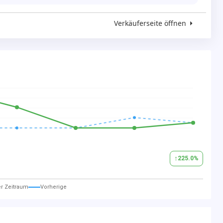
Verkäuferseite öffnen
↑
225.0
%
er Zeitraum
Vorherige