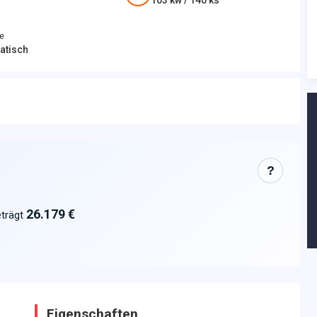
103
kw /
140
ks
e
atisch
?
26.179 €
trägt
Eigenschaften