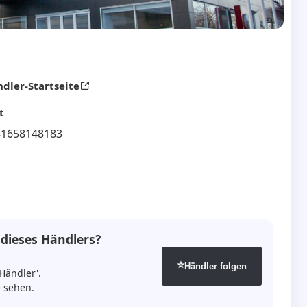
dler-Startseite
t
81658148183
 dieses Händlers?
⭐
Händler folgen
Händler'.
 sehen.