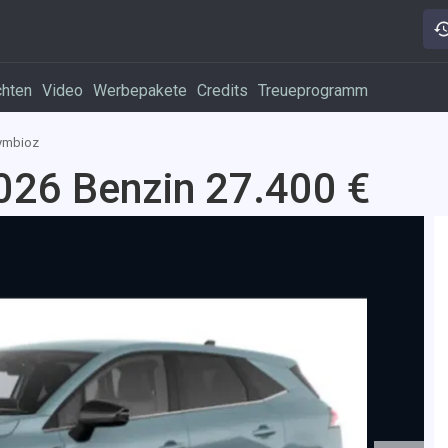
chten
Video
Werbepakete
Credits
Treueprogramm
ymbioz
026 Benzin 27.400 €