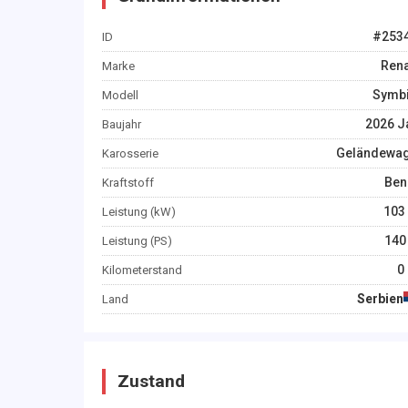
#
253
ID
Rena
Marke
Symb
Modell
2026
J
Baujahr
Geländewa
Karosserie
Ben
Kraftstoff
103
Leistung (kW)
140
Leistung (PS)
0
Kilometerstand
Serbien
Land
Zustand