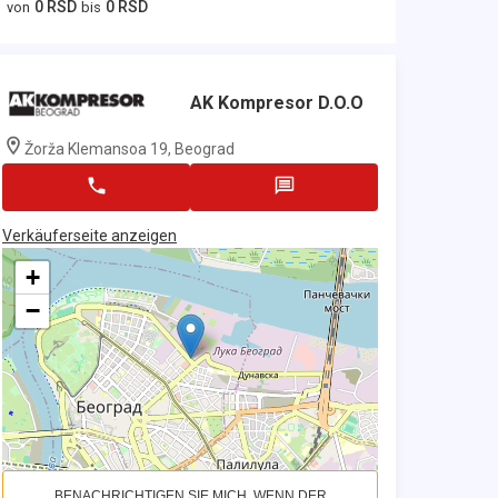
0 RSD
0 RSD
von
bis
AK Kompresor D.o.o
Žorža Klemansoa 19, Beograd
Verkäuferseite anzeigen
+
−
BENACHRICHTIGEN SIE MICH, WENN DER