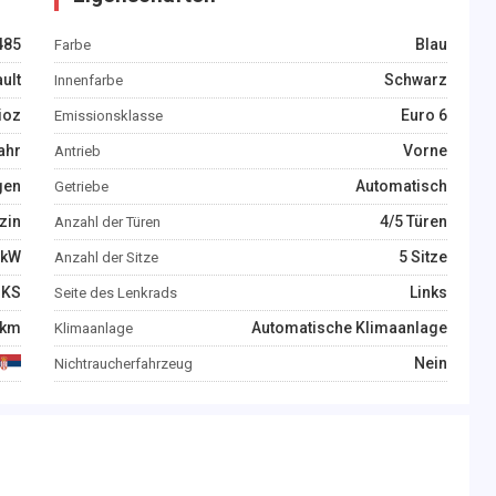
485
Blau
Farbe
ult
Schwarz
Innenfarbe
ioz
Euro 6
Emissionsklasse
ahr
Vorne
Antrieb
gen
Automatisch
Getriebe
zin
4/5 Türen
Anzahl der Türen
kW
5 Sitze
Anzahl der Sitze
KS
Links
Seite des Lenkrads
km
Automatische Klimaanlage
Klimaanlage
Nein
Nichtraucherfahrzeug