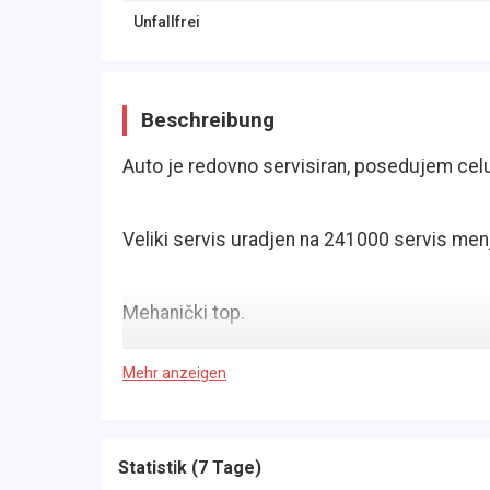
Unfallfrei
Beschreibung
Auto je redovno servisiran, posedujem cel
Veliki servis uradjen na 241000 servis men
Mehanički top.
Mehr anzeigen
Limarski bez oštećenja.
Mogući svaki vid provere od strane vašeg 
Statistik
(
7 Tage
)