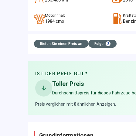
265.400
Km
2010
Motorinhalt
Kraftst
1984
cm
Benzi
3
Bieten Sie einen Preis an
Folgen
2
IST DER PREIS GUT?
Toller Preis
Durchschnittspreis für dieses Fahrzeug be
Preis verglichen mit
8
ähnlichen Anzeigen
.
Grundinformationen