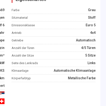
669
Grau
Farbe
gen
Stoff
Sitzmaterial
f 6
Euro 5
Emissionsklasse
ahr
4x4
Antrieb
ppe
Automatisch
Getriebe
zin
4/5 Türen
Anzahl der Türen
m³
5 Sitze
Anzahl der Sitze
kW
Links
Seite des Lenkrads
KS
Automatische Klimaanlage
Klimaanlage
km
Metallische Farbe
Körperfarbtyp
iert