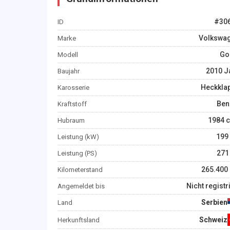
#
30
ID
Volkswa
Marke
Gol
Modell
2010
J
Baujahr
Heckkla
Karosserie
Ben
Kraftstoff
1984
c
Hubraum
199
Leistung (kW)
271
Leistung (PS)
265.400
Kilometerstand
Nicht registr
Angemeldet bis
Serbien
Land
Schweiz
Herkunftsland