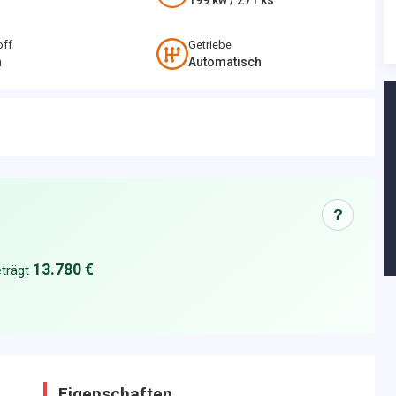
199
kw /
271
ks
off
Getriebe
n
Automatisch
?
13.780 €
trägt
Eigenschaften