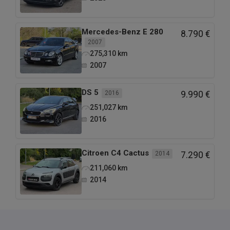
Mercedes-Benz
E 280
8.790 €
2007
275,310
km
2007
DS
5
2016
9.990 €
251,027
km
2016
Citroen
C4 Cactus
2014
7.290 €
211,060
km
2014