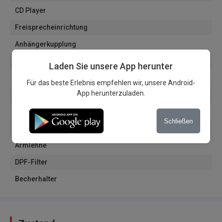
CD Player
Freisprecheinrichtung
Anhängerkupplung
ISOFIX System
Laden Sie unsere App herunter
12V Steckdose
Für das beste Erlebnis empfehlen wir, unsere Android-
App herunterzuladen.
Kühlungsschublade
Reifendruckanzeige
Schließen
Berganfahrassistent
Armlehne
DPF-Filter
Becherhalter