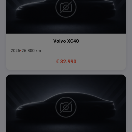
Volvo
XC40
2025
26.800
km
€
32.990