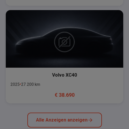
Volvo
XC40
2025
27.200
km
€
38.690
Alle Anzeigen anzeigen