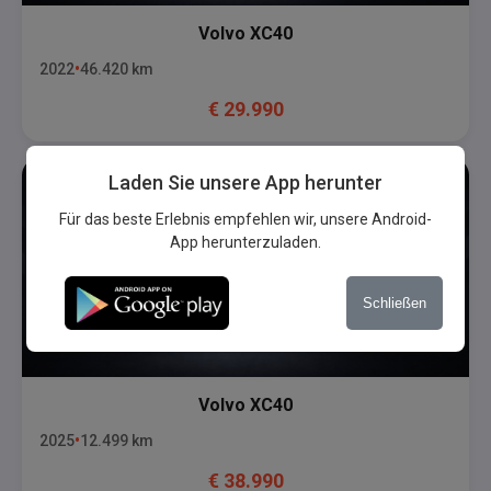
Volvo
XC40
2022
46.420
km
€
29.990
Laden Sie unsere App herunter
Für das beste Erlebnis empfehlen wir, unsere Android-
App herunterzuladen.
Schließen
Volvo
XC40
2025
12.499
km
€
38.990