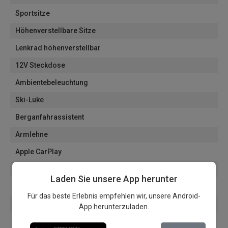
Sportsitze
Höhenverstellbare Sitze
Lenkrad höhenverstellbar
12V Steckdose
Ambientebeleuchtung
Ski-Luke
Berganfahrassistent
Armlehne
Apple CarPlay
Android Auto
Laden Sie unsere App herunter
DPF-Filter
Für das beste Erlebnis empfehlen wir, unsere Android-
Lederlenkrad
App herunterzuladen.
Becherhalter