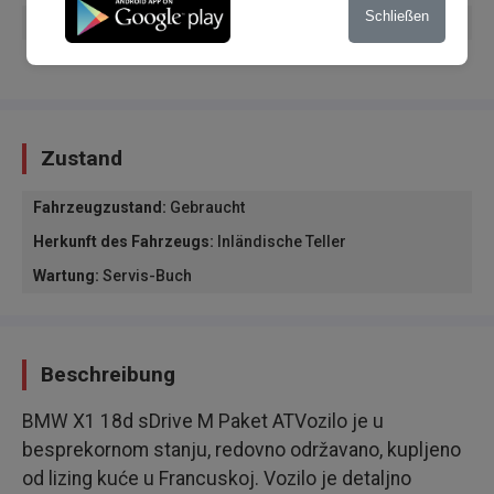
Schließen
Elektrische Kofferraumöffnung
Elektrisches Schließen des Kofferraums
Zustand
Fahrzeugzustand
:
Gebraucht
Herkunft des Fahrzeugs
:
Inländische Teller
Wartung
:
Servis-Buch
Beschreibung
BMW X1 18d sDrive M Paket ATVozilo je u
besprekornom stanju, redovno održavano, kupljeno
od lizing kuće u Francuskoj. Vozilo je detaljno