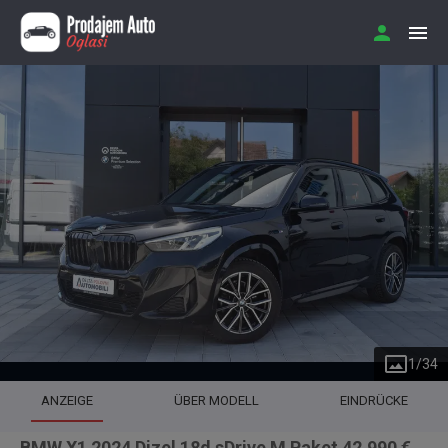
1
/
34
ANZEIGE
ÜBER MODELL
EINDRÜCKE
BMW X1 2024 Dizel 18d sDrive M Paket 42.990 €