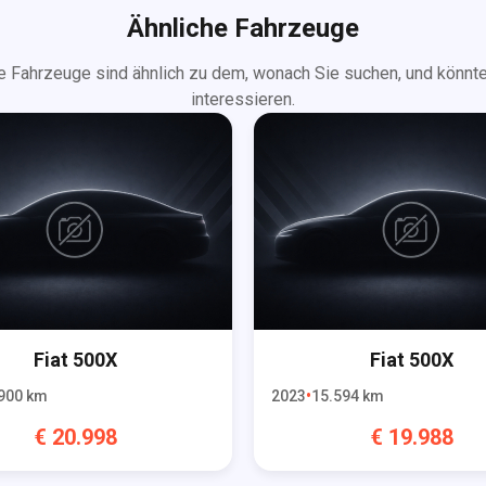
Ähnliche Fahrzeuge
e Fahrzeuge sind ähnlich zu dem, wonach Sie suchen, und könnte
interessieren.
Fiat
500X
Fiat
500X
900
km
2023
15.594
km
€
20.998
€
19.988