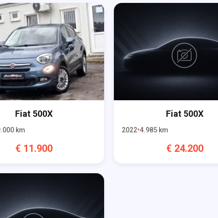
Fiat
500X
Fiat
500X
.000
km
2022
4.985
km
€
11.900
€
24.200