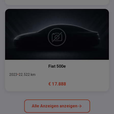
Fiat
500e
2023
22.522
km
€
17.888
Alle Anzeigen anzeigen