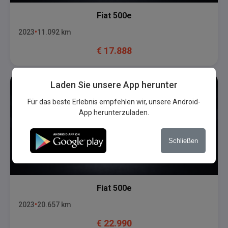
Fiat
500e
2023
11.092
km
€
17.888
Laden Sie unsere App herunter
Für das beste Erlebnis empfehlen wir, unsere Android-
App herunterzuladen.
Schließen
Fiat
500e
2023
20.657
km
€
22.990