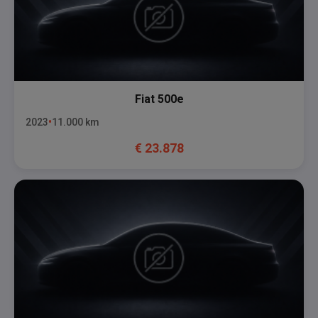
Fiat
500e
2023
11.000
km
€
23.878