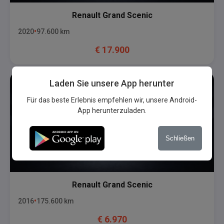
Renault
Grand Scenic
2020
97.600
km
€
17.900
Laden Sie unsere App herunter
Für das beste Erlebnis empfehlen wir, unsere Android-
App herunterzuladen.
Schließen
Renault
Grand Scenic
2016
175.600
km
€
6.970