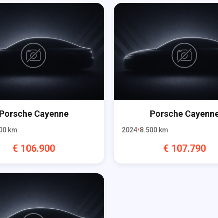
Porsche
Cayenne
Porsche
Cayenn
00
km
2024
8.500
km
€
106.900
€
107.790