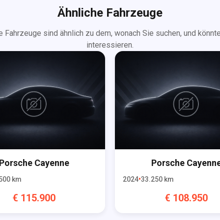
Ähnliche Fahrzeuge
e Fahrzeuge sind ähnlich zu dem, wonach Sie suchen, und könnte
interessieren.
Porsche
Cayenne
Porsche
Cayenn
500
km
2024
33.250
km
€
115.900
€
108.950