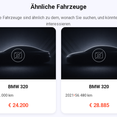
Ähnliche Fahrzeuge
e Fahrzeuge sind ähnlich zu dem, wonach Sie suchen, und könnte
interessieren.
BMW
320
BMW
320
.000
km
2021
56.480
km
€
24.200
€
28.885