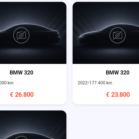
BMW
320
BMW
320
000
km
2022
177.400
km
€
26.800
€
23.800