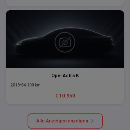
Opel
Astra K
2018
84.100
km
€
10.950
Alle Anzeigen anzeigen