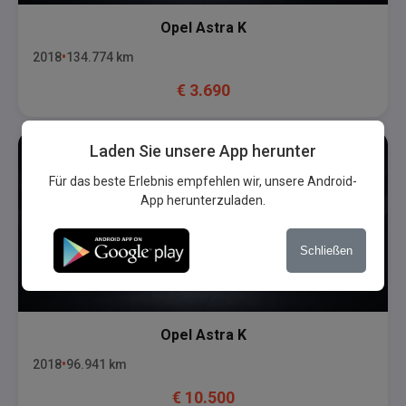
Opel
Astra K
2018
134.774
km
€
3.690
Laden Sie unsere App herunter
Für das beste Erlebnis empfehlen wir, unsere Android-
App herunterzuladen.
Schließen
Opel
Astra K
2018
96.941
km
€
10.500