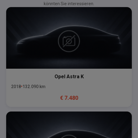
könnten Sie interessieren.
Opel
Astra K
2018
132.090
km
€
7.480