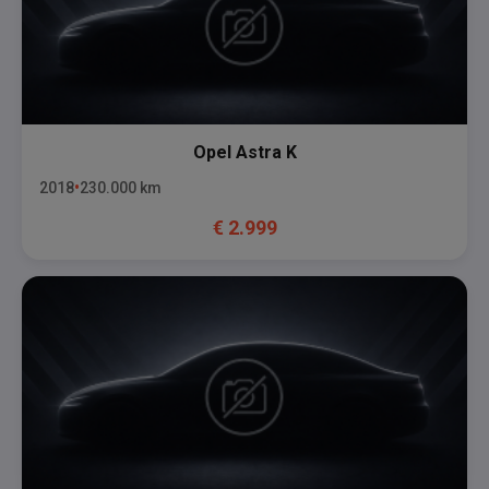
Opel
Astra K
2018
230.000
km
€
2.999