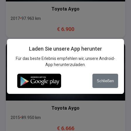
Toyota
Aygo
2017
97.963
km
€
6.900
Laden Sie unsere App herunter
Für das beste Erlebnis empfehlen wir, unsere Android-
App herunterzuladen.
Schließen
Toyota
Aygo
2015
89.950
km
€
6.666