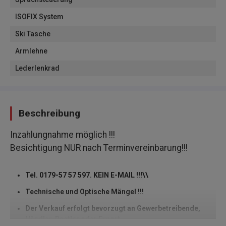
ISOFIX System
Ski Tasche
Armlehne
Lederlenkrad
Beschreibung
Inzahlungnahme möglich !!!
Besichtigung NUR nach Terminvereinbarung!!!
Tel. 0179-57 57 597. KEIN E-MAIL !!!\\
Technische und Optische Mängel !!!
Der Verkauf erfolgt bevorzugt an Gewerbetreibende,
Händler, Bastler oder Export.