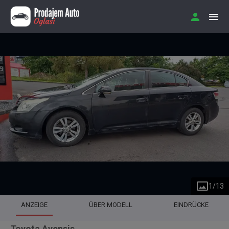
1
/
13
ANZEIGE
ÜBER MODELL
EINDRÜCKE
Toyota Avensis