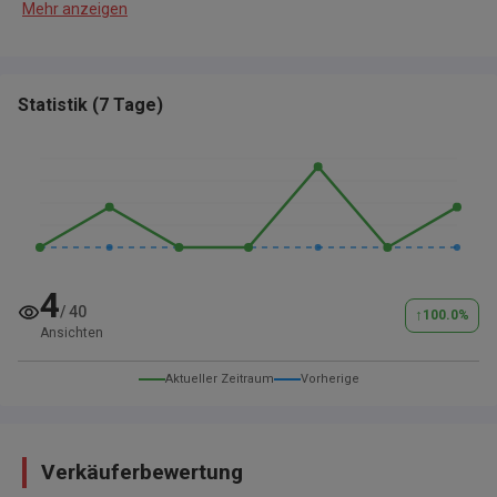
Mehr anzeigen
Beim Verkauf an Privat übernimmt der Käufer die
gesummten Kosten für den TÜV, sowie die Kosten für die
Zulassung, Garantie und Lieferung.
Statistik
(
7 Tage
)
Bei dem inseriertem Preis handelt es sich um den reinen
Fahrzeugpreis ohne jeglichen Dienstleistungen.
Weiteres: Irrtümer und Änderungen vorbehalten
4
/
40
↑
100.0
%
Ansichten
Aktueller Zeitraum
Vorherige
Verkäuferbewertung