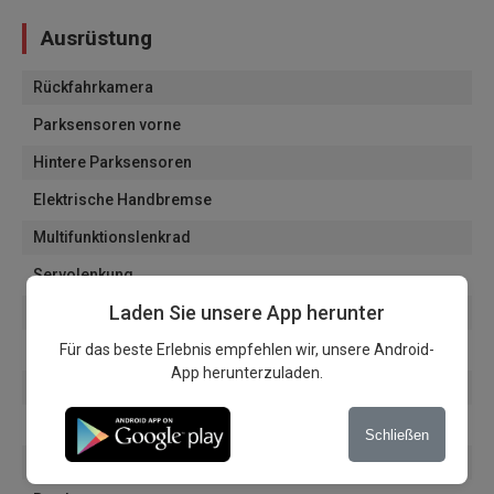
Ausrüstung
Rückfahrkamera
Parksensoren vorne
Hintere Parksensoren
Elektrische Handbremse
Multifunktionslenkrad
Servolenkung
Laden Sie unsere App herunter
Tempomat
Xenon-Scheinwerfer
Für das beste Erlebnis empfehlen wir, unsere Android-
App herunterzuladen.
Nebelscheinwerfer
Lichtsensoren
Schließen
Regensensoren