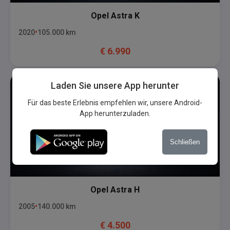
Opel
Astra K
2020
105.000
km
€
6.990
Laden Sie unsere App herunter
Für das beste Erlebnis empfehlen wir, unsere Android-
App herunterzuladen.
Schließen
Opel
Astra H
2005
140.000
km
€
4.500