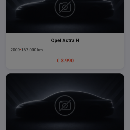
Opel
Astra H
2009
167.000
km
€
3.990