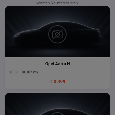
könnten Sie interessieren.
Opel
Astra H
2009
138.307
km
€
3.499