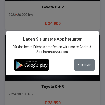
Toyota
C-HR
2022
26.000
km
€
24.900
Laden Sie unsere App herunter
Für das beste Erlebnis empfehlen wir, unsere Android-
App herunterzuladen.
Schließen
Toyota
C-HR
2024
10.186
km
€
28.990