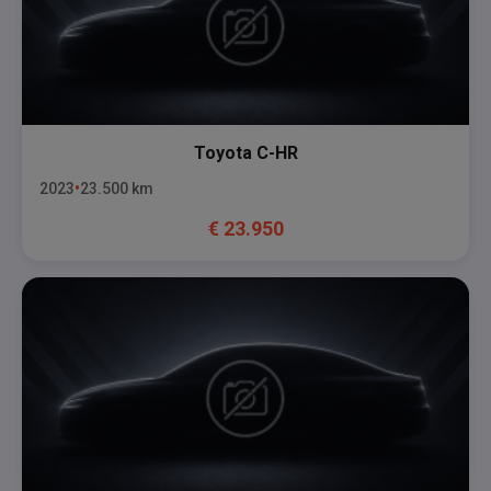
Toyota
C-HR
2023
23.500
km
€
23.950