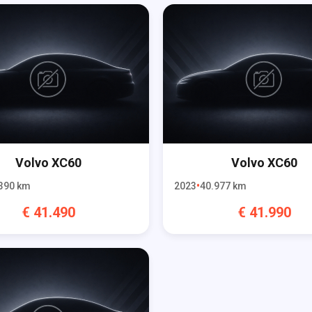
Volvo
XC60
Volvo
XC60
390
km
2023
40.977
km
€
41.490
€
41.990