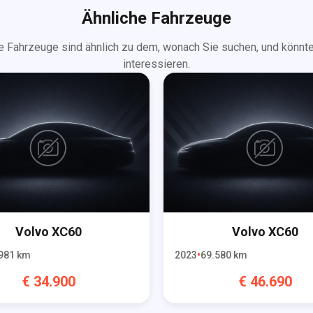
Ähnliche Fahrzeuge
e Fahrzeuge sind ähnlich zu dem, wonach Sie suchen, und könnte
interessieren.
Volvo
XC60
Volvo
XC60
981
km
2023
69.580
km
€
34.900
€
46.690