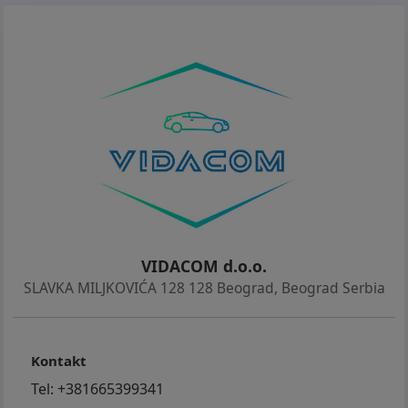
OSTAJE JOŠ SAMO REGISTRACIJA AUTOMOBILA.
KOD NAS MOŽETE REGISTROVATI AUTOMOBIL BEZ
LIČNOG ODLASKA U MUP
- MOGUĆ SVAKI VID PROVERE AUTOMOBIL U
SERVISU ILI SA VAŠIM MAJSTOROM
- MOGUĆE JE DA SE AUTOMOBIL POGLEDA I VAN
RADNOG VREMENA UZ PRETHODNI DOGOVOR
- MOGUĆ DOGOVOR OKO ODVOZA AUTOMOBILA NA
ADRESU KUPCA
- HVALA ŠTO STE POGLEDALI NAŠ OGLAS
VIDACOM d.o.o.
SLAVKA MILJKOVIĆA 128 128 Beograd
,
Beograd Serbia
Kontakt
Tel:
+381665399341