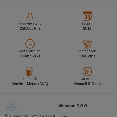
Kilometerstand
Baujahr
250.000
Km
2013
Motorleistung
Motorinhalt
51
kw /
69
ks
1368
cm
3
Kraftstoff
Getriebe
Benzin + Metan (CNG)
Manuell 5-Gang
Vidacom D.o.o.
SLAVKA MILJKOVIĆA 128, Beograd