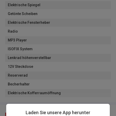
Elektrische Spiegel
Getönte Scheiben
Elektrische Fensterheber
Radio
MP3 Player
ISOFIX System
Lenkrad höhenverstellbar
12V Steckdose
Reserverad
Becherhalter
Elektrische Kofferraumöffnung
Laden Sie unsere App herunter