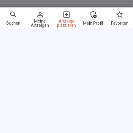
Meine
Anzeige
Suchen
Mein Profil
Favoriten
Anzeigen
platzieren
Schnelle Links
FAQ
Über uns
Nutzungsbedingungen
Datenschutz-Bestimmungen
Link exchange