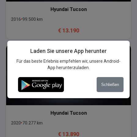
Hyundai
Tucson
2016
99.500
km
€
13.190
Laden Sie unsere App herunter
Für das beste Erlebnis empfehlen wir, unsere Android-
App herunterzuladen.
Schließen
Hyundai
Tucson
2020
70.277
km
€
13.890