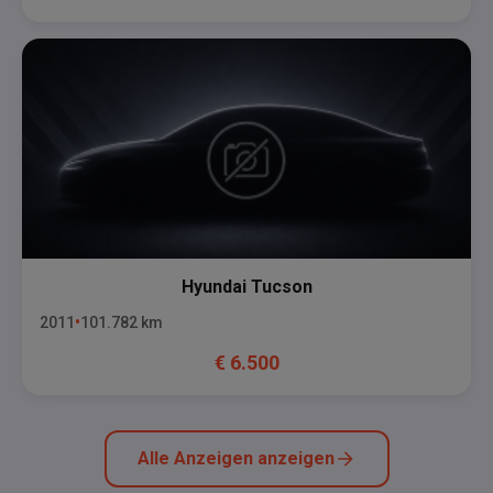
Hyundai
Tucson
2011
101.782
km
€
6.500
Alle Anzeigen anzeigen