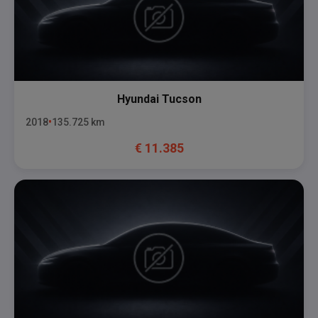
Hyundai
Tucson
2018
135.725
km
€
11.385