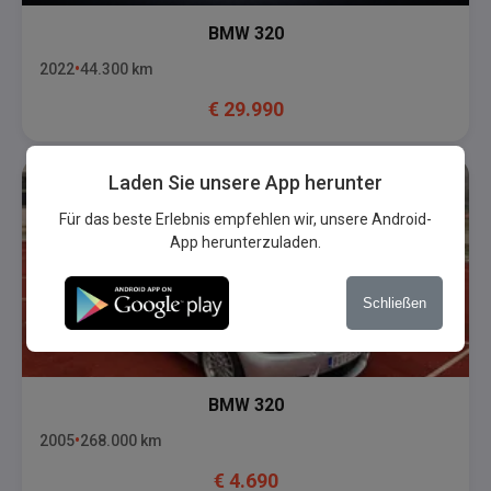
BMW
320
2022
44.300
km
€
29.990
Laden Sie unsere App herunter
Für das beste Erlebnis empfehlen wir, unsere Android-
App herunterzuladen.
Schließen
BMW
320
2005
268.000
km
€
4.690