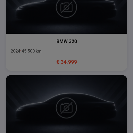
BMW
320
2024
45.500
km
€
34.999