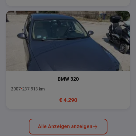
BMW
320
2007
237.913
km
€
4.290
Alle Anzeigen anzeigen