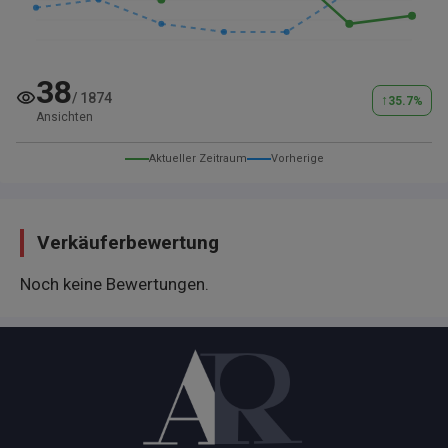
vremena uz prethodni dogovor.
Moguć dogovor oko odvoza automobila na adresu
kupca.
38
/
1874
Hvala to ste pogledali naš oglas.
↑
35.7
%
Ansichten
Aktueller Zeitraum
Vorherige
Verkäuferbewertung
Noch keine Bewertungen.