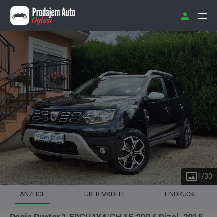
1
/
33
ANZEIGE
ÜBER MODELL
EINDRÜCKE
Dacia Duster 1.5DCI/4X4/CH 15.299 € Dizel, 2018