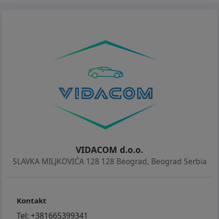
bez skrivenih mana i bez dodatnih ulaganja. Enterijer
je očuvan, udoban i praktičan, sa dovoljno prostora i
za putnike i za prtljag – idealan i za svakodnevne
obaveze i za duža putovanja.
Ovo je vozilo za ljude koji traže kombinaciju
robusnosti, pouzdanosti i ekonomičnosti, bez
previše elektronike i sa jednostavnim održavanjem.
Prava terenska Dacia – iskrena i izdržljiva, kao što
se i očekuje od ovakvog modela.
Motor radi tiho i mirno, vuče odlično i veoma je
VIDACOM d.o.o.
štedljiv. Manuelni menjač precizan i utegnut, a 4x4
SLAVKA MILJKOVIĆA 128 128 Beograd
,
Beograd Serbia
sistem funkcioniše besprekorno, uz mogućnost
redukcije pogona na prednju osovinu, automatsko
podesavanje pogona shodno potrebi, ali i
Kontakt
konstantnog pogona na sva 4 točka kada uslovi
Tel:
+381665399341