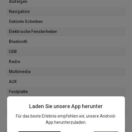
Alufelgen
Navigation
Getönte Scheiben
Elektrische Fensterheber
Bluetooth
USB
Radio
Multimedia
AUX
Festplatte
Freisprecheinrichtung
Laden Sie unsere App herunter
Anhängerkupplung
Für das beste Erlebnis empfehlen wir, unsere Android-
Start/Stop System
App herunterzuladen.
ISOFIX System