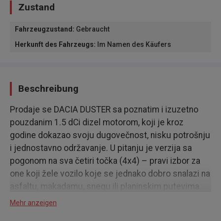
Zustand
Fahrzeugzustand
:
Gebraucht
Herkunft des Fahrzeugs
:
Im Namen des Käufers
Beschreibung
Prodaje se DACIA DUSTER sa poznatim i izuzetno
pouzdanim 1.5 dCi dizel motorom, koji je kroz
godine dokazao svoju dugovečnost, nisku potrošnju
i jednostavno održavanje. U pitanju je verzija sa
pogonom na sva četiri točka (4x4) – pravi izbor za
one koji žele vozilo koje se jednako dobro snalazi na
asfaltu, makadamu, snegu ili planinskim putevima.
Mehr anzeigen
Auto je u odličnom stanju, mehanički besprekoran,