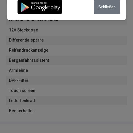
Schließen
Fahrmodi
Lenkrad höhenverstellbar
12V Steckdose
Differentialsperre
Reifendruckanzeige
Berganfahrassistent
Armlehne
DPF-Filter
Touch screen
Lederlenkrad
Becherhalter