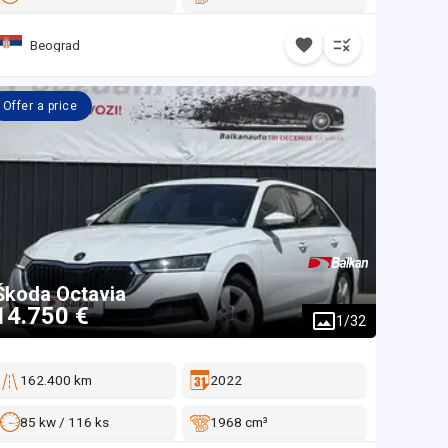
Beograd
Offer a price
Škoda
Octavia
14.750 €
1
/
32
162.400 km
2022
85 kw / 116 ks
1968 cm³