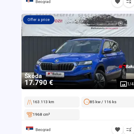
Beograd
Offer a price
Škoda
17.790 €
1
/
4
163.113 km
85 kw / 116 ks
1968 cm³
Beograd