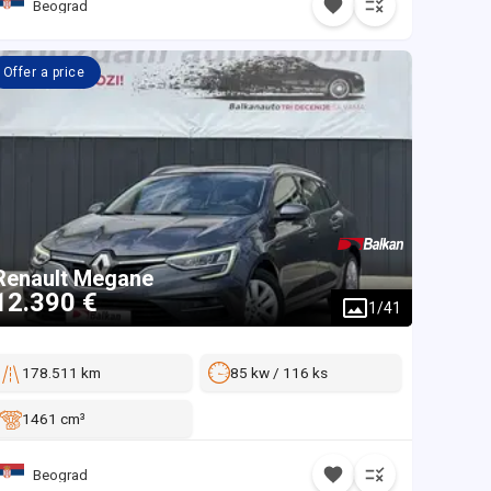
Beograd
Offer a price
Renault
Megane
12.390 €
1
/
41
178.511 km
85 kw / 116 ks
1461 cm³
Beograd