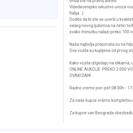
onda ste na pravoj adresi.
Višedecenijsko iskustvo uvoza vozi
Italija...)
Dođite da bi ste se uverili u kvali
vašeg novog ljubimca na četiri toč
svako trenutku nalazi preko 100 vo
Naša najbolja preporuka su na hilja
Sva vozila su kupljena od prvog vla
Kako vozila izlgedaju na slikama, uži
ONLINE AUKCIJE: PREKO 2.000 V
SVAKI DAN!
Radno vreme pon-pet 08:00h - 17:
Za naše kupce vršimo kompletnu r
Za kupce van Beograda obezbeđuj