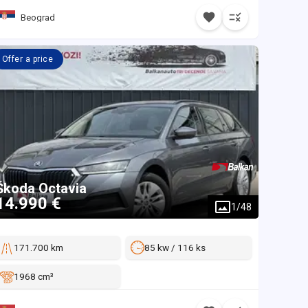
Beograd
Offer a price
Škoda
Octavia
14.990 €
1
/
48
171.700 km
85 kw / 116 ks
1968 cm³