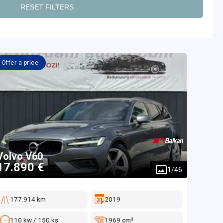
RESET FILTERS
Offer a price
Volvo
V60
17.890 €
1
/
46
177.914 km
2019
110 kw / 150 ks
1969 cm³