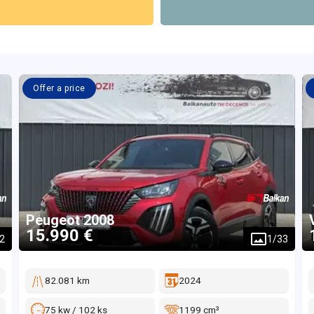
Offer a price
Peugeot
2008
15.990 €
2
1
/
33
82.081 km
2024
75 kw / 102 ks
1199 cm³