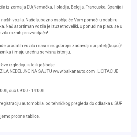
la iz zemalja EU(Nemačka, Holadija, Belgija, Francuska, Španija i
tet naših vozila. Naše ljubazno osoblje će Vam pomoći u odabiru
ka. Naš asortiman vozila je izuzetnoveliki, u ponudi na placu se u
zila raznih proizvodjača!
de prodatih vozila i naši mnogobrojni zadavoljni prijatelji(kupci)!
snika i imaju urednu servisnu istoriju.
vo izgledaju isto ili još bolje.
OZILA NEDELJNO NA SAJTU www.balkanauto.com , LICITACIJE
00h, sub 09:00 - 14:00h
egistraciju automobila, od tehničkog pregleda do odlaska u SUP
emo probne tablice.