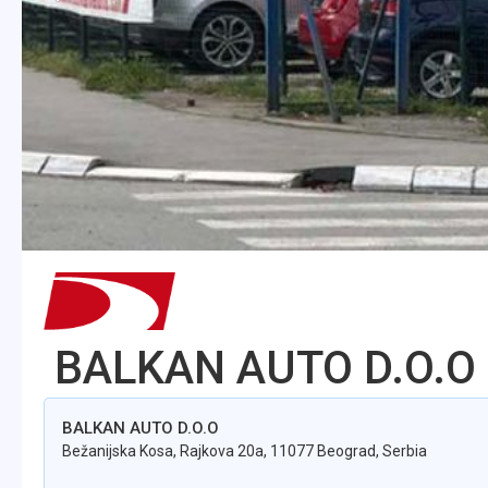
BALKAN AUTO D.O.O
BALKAN AUTO D.O.O
Bežanijska Kosa, Rajkova
20a
,
11077
Beograd
,
Serbia