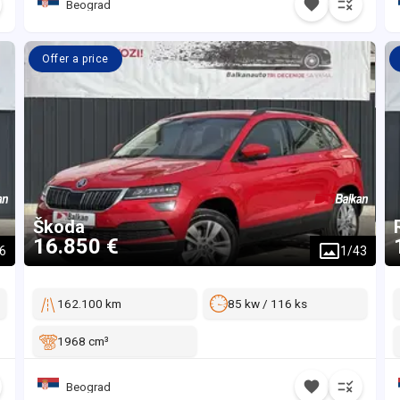
Beograd
Offer a price
Škoda
16.850 €
6
1
/
43
162.100 km
85 kw / 116 ks
1968 cm³
Beograd