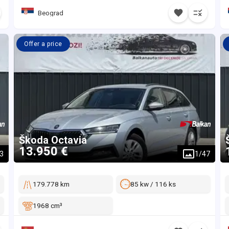
Beograd
Offer a price
Škoda
Octavia
13.950 €
3
1
/
47
179.778 km
85 kw / 116 ks
1968 cm³