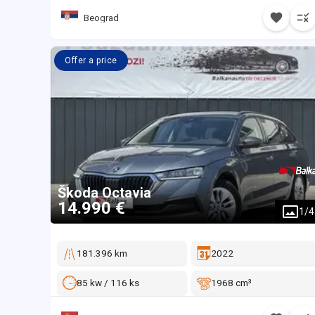
Beograd
Offer a price
Škoda
Octavia
14.990 €
1
/
4
181.396 km
2022
85 kw / 116 ks
1968 cm³