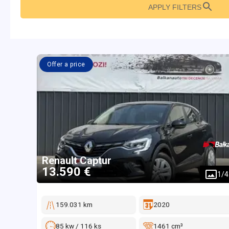
APPLY FILTERS
Offer a price
Renault
Captur
13.590 €
1
/
4
159.031 km
2020
85 kw / 116 ks
1461 cm³