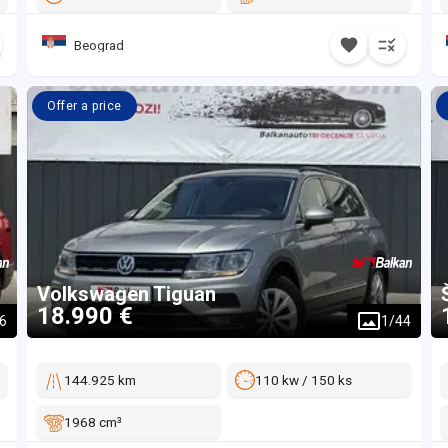
Beograd
Offer a price
Volkswagen
Tiguan
18.990 €
6
1
/
44
144.925 km
110 kw / 150 ks
1968 cm³