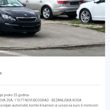
it
e preko 25 godina.
KOVA 20A, 11077 NOVI BEOGRAD - BEŽANIJSKA KOSA
povoljan automobil, kombi ili kamion iz uvoza sa euro 6 motorom