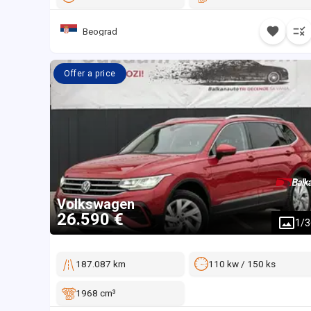
Beograd
Offer a price
Volkswagen
26.590 €
1
/
3
187.087 km
110 kw / 150 ks
1968 cm³