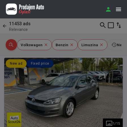
11453
ads
Relevance
Volkswagen
Benzin
Limuzina
New i
New ad
Fixed price
1
/
15