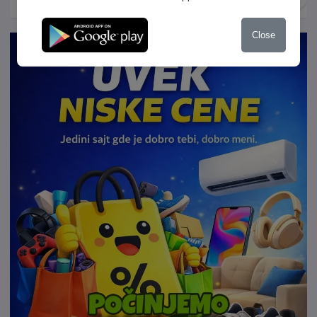
Ablagetasche an Vordersitzlehnen, Airbag
Fahrer-/Beifahrerseite, Beifahrerairbag abschaltbar, Ambiente-
Close
Beleuchtung weiß, Antriebs-Schlupfregelung (ASR),
Automatische Fahrlichtschaltung (ALS) mit Leaving Home /
Coming-Home-Lichtfunktion, Außenspiegel und Türgriffe
außen in Wagenfarbe, Außenspiegel lackiert, Türgriffe außen
Wagenfarbe, Bremsenergierückgewinnung, Chrom-Paket 2,
Chromeinfassung Fensterheberschalter / Spiegelverstellung,
Dachhimmel Stoff, grau, Doppeltonhorn, Drehzahlmesser,
Einparkhilfe vorn und hinten, Fensterheber elektrisch vorn und
hinten, Frontscheibe Verbundglas getönt, Funkschlüssel (2)
klappbar, Fußmatten Textil, Fußraumbeleuchtung vorn LED,
Gepäckraumabdeckung / Rollo, Gepäckraumbeleuchtung,
Geschwindigkeits-Begrenzeranlage, Handbremshebelgriff
Leder, Heckleuchten dunkelrot, Heckscheibenwischer,
Innenausstattung: Dekoreinlagen Deep Iron Metallic,
Innenleuchten LED, Isofix-Aufnahmen für Kindersitz an
Rücksitze (inkl. i-Size-Kindersitze), Karosserie: 5-türig,
Kennzeichenbeleuchtung LED, Kopf-Airbag-System vorn und
hinten inkl. Seitenairbag vorn, Kopfstützen hinten (3-fach),
Kühlergrill schwarz mit Chromleiste, Lenksäule (Lenkrad)