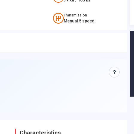
77
kw /
105
ks
Transmission
Manual 5 speed
?
Characteristics