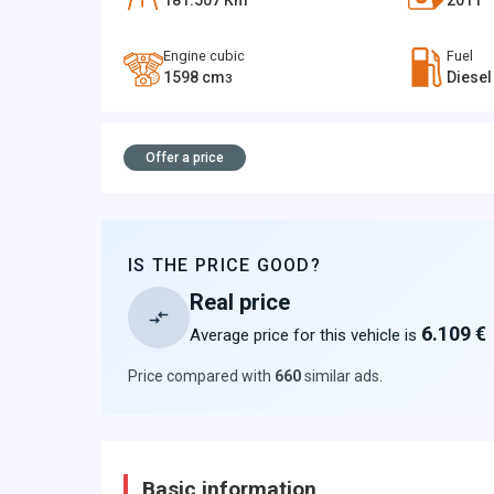
181.507
Km
2011
Engine cubic
Fuel
1598
cm
Diesel
3
Offer a price
IS THE PRICE GOOD?
Real price
6.109 €
Average price for this vehicle is
Price compared with
660
similar ads
.
Basic information