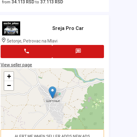
34.113 RSD
37.113 RSD
from
to
Sreja Pro Car
Šetonje, Petrovac na Mlavi
View seller page
+
−
ALERT ME WHEN SELLER ADDS NEW ADS