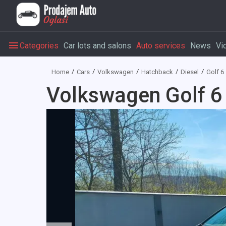
Categories
Car lots and salons
Auto services
News
Vi
Home
Cars
Volkswagen
Hatchback
Diesel
Golf 6
Volkswagen Golf 6 