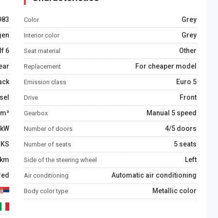
983
Grey
Color
gen
Grey
Interior color
f 6
Other
Seat material
ear
For cheaper model
Replacement
ack
Euro 5
Emission class
sel
Front
Drive
m³
Manual 5 speed
Gearbox
kW
4/5 doors
Number of doors
KS
5 seats
Number of seats
km
Left
Side of the steering wheel
red
Automatic air conditioning
Air conditioning
Metallic color
Body color type