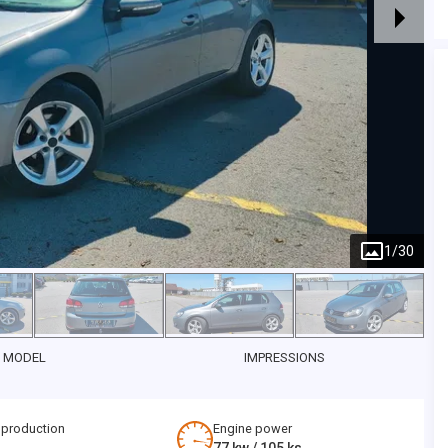
1
/
30
 MODEL
IMPRESSIONS
 production
Engine power