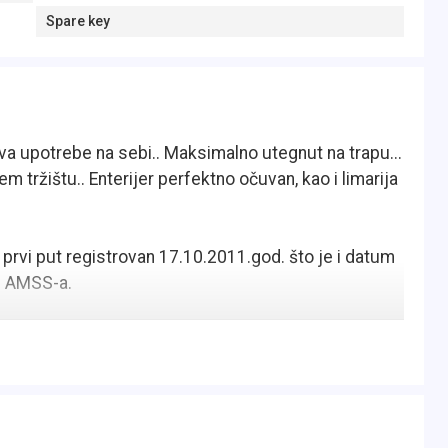
Spare key
va upotrebe na sebi.. Maksimalno utegnut na trapu...
m tržištu.. Enterijer perfektno očuvan, kao i limarija
rvi put registrovan 17.10.2011.god. što je i datum
ju AMSS-a.
kih snaga najnovije generacije, koji se odlično
 naslednik starog 1.9 tdi motora od 105 konja, koji je
...