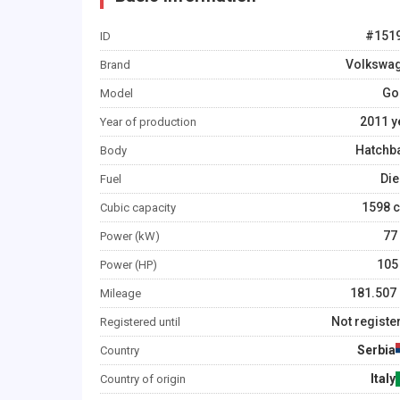
#
151
ID
Volkswa
Brand
Gol
Model
2011
y
Year of production
Hatchb
Body
Die
Fuel
1598
c
Cubic capacity
77
Power (kW)
105
Power (HP)
181.507
Mileage
Not registe
Registered until
Serbia
Country
Italy
Country of origin