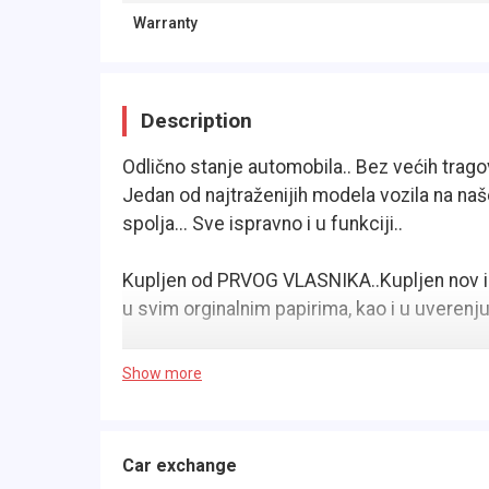
Warranty
Description
Odlično stanje automobila.. Bez većih trago
Jedan od najtraženijih modela vozila na naše
spolja... Sve ispravno i u funkciji..
Kupljen od PRVOG VLASNIKA..Kupljen nov i p
u svim orginalnim papirima, kao i u uveren
U njemu je 1.6 TDI Dizel motor od 105 konjs
Show more
pokazao i jako mali potrošač je a direktni je
najbolji motor koji je VW ikada napravio..
Car exchange
Sve u svemu VOZILO ZA SVAKU PREPORUKU