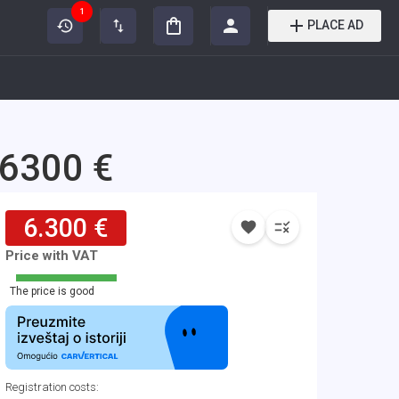
1
PLACE AD
 6300 €
6.300 €
Price with VAT
The price is good
Registration costs
: