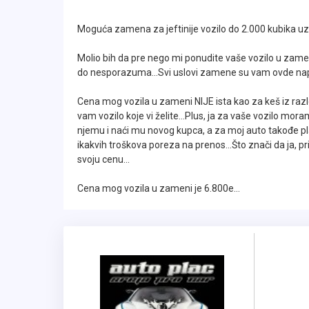
Od opreme poseduje: Digitalnu Klimu, TEM
Moguća zamena za jeftinije vozilo do 2.000 kubika uz 
KUKU sa instalacijom, Centralnu bravu, Dalj
Molio bih da pre nego mi ponudite vaše vozilo u zamen
felne sa letnjim gumama, MP3 muziku, Sport
do nesporazuma...Svi uslovi zamene su vam ovde napi
Naslon za ruku, ABS, Bord kompjuter, Migav
napred i pozadi, Elektro-podesive retrovizo
Cena mog vozila u zameni NIJE ista kao za keš iz raz
vam vozilo koje vi želite...Plus, ja za vaše vozilo mora
sistem stabilnosti, Samo-zatamnjivi centra
njemu i naći mu novog kupca, a za moj auto takođe pla
blokadu zadnjih vrata radi sigurnosti dece, R
ikakvih troškova poreza na prenos...Što znači da ja,
svoju cenu...
Sva naša vozila, za razliku od većine koja
Cena mog vozila u zameni je 6.800e...
KATALIZATOR ili FAP FILTER NA SEBI koji nika
prolaze detaljne preglede kod naših ovlašće
nedostaci otklanjaju i popravljaju a kupac 
saobraćaju..
Ide na ime kupca tj. Plaćena carina, por
samo registracija koju završava istog dana.