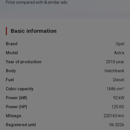
Price compared with
6
similar ads
.
Basic information
Brand
Opel
Model
Astra
Year of production
2010
year
Body
Hatchback
Fuel
Diesel
Cubic capacity
1686
cm³
Power (kW)
92
kW
Power (HP)
125
KS
Mileage
220165
km
Registered until
06.2026