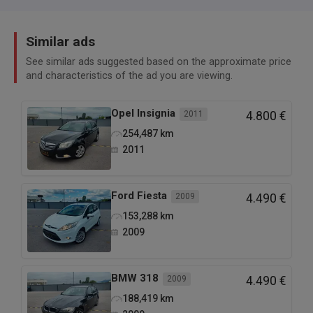
Similar ads
See similar ads suggested based on the approximate price
and characteristics of the ad you are viewing.
Opel
Insignia
2011
4.800 €
254,487
km
2011
Ford
Fiesta
2009
4.490 €
153,288
km
2009
BMW
318
2009
4.490 €
188,419
km