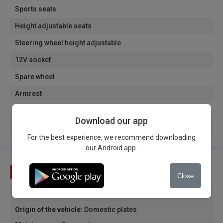
Sports seats
Height adjustable seats
Steering wheel height adjustable
12V socket
Spare wheel
Armrest
Leather steering wheel
Download our app
Cup holder
For the best experience, we recommend downloading
our Android app.
Condition
Close
Vehicle condition
:
Used
Origin of the vehicle
:
Domestic plates