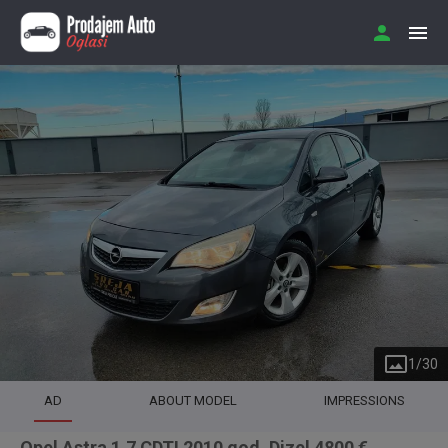
1
/
30
AD
ABOUT MODEL
IMPRESSIONS
Opel Astra 1.7 CDTI 2010 god. Dizel 4800 €