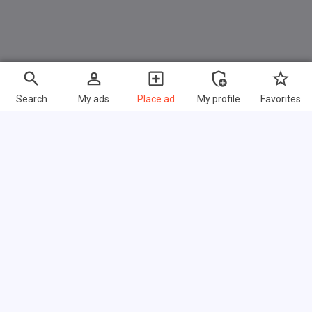
Search
My ads
Place ad
My profile
Favorites
Fast links
FAQ
About us
Terms of use