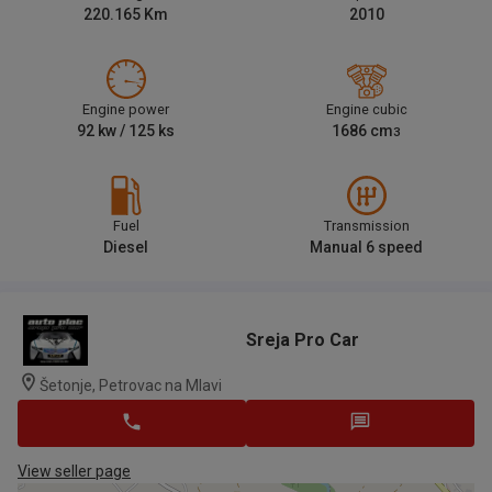
220.165
Km
2010
Engine power
Engine cubic
92
kw /
125
ks
1686
cm
3
Fuel
Transmission
Diesel
Manual 6 speed
Sreja Pro Car
Šetonje, Petrovac na Mlavi
View seller page