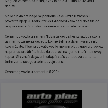
izrade kao i samog veka trajanja..
Moguća zamena za jeftinije vozilo do 2.000 kubika uz vašu
doplatu...
Molio bih da pre nego mi ponudite vaše vozilo u zamenu,
proverite njegovu realnu tržišnu vrednost kako nebi dolazilo do
nesporazuma...Svi uslovi zamene su vam ovde napisani...
Registrovan je do 12.06.2026.god. i sva
Cena mog vozila u zameni NIJE ista kao za keš iz razloga što ja
dokumentacija se vodi na mene, tako da odmah sa
uzimam u zamenu vaš auto koji ne želim, a dajem vam vazilo
mnom završavate sve u vezi ugovora i prenosa..
koje vi želite...Plus, ja za vaše vozilo moram platiti ugovore, porez
na prenos, srediti šta treba da se sredi na njemu i naći mu novog
kupca...Što znači da ja, prihvatajući vašu ponudu za zamenu,
činim vama uslugu a to ima svoju cenu...
Cena mog vozila u zameni je 5.200e...
Od opreme poseduje: Digitalnu Klimu, TEMPOMAT,
Multimediju, Alu Felne, Šestostepeni menjač, Svetla
za maglu, Centralnu bravu, Daljinsko zaključavanje,
Kod ključ, ABS, Bord kompjuter, Senzore za svetla,
Senzore za kišu, Naslon za ruku, Držač za čaše,