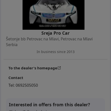
Sportski volan, Komande na volanu, MP3 muziku,
Dnevna svetla, Funkciju automatskog paljenja
svetala, Samozatamnjivi centralni retrovizor,
Električne podizače prozora napred, Elektro-
podesive retrovizore sa grejačima, Elektronsko
Sreja Pro Car
podešavanje visine farova, Rezervni točak,
Šetonje bb Petrovac na Mlavi
,
Petrovac na Mlavi
Vazdušne jastuke, CHILD LOCK blokadu zadnjih
Serbia
vrata radi sigurnosti dece itd..
In business since 2013
To the dealer's homepage
Contact
Cena u zameni je 5.200e
Tel:
0692505050
Interested in offers from this dealer?