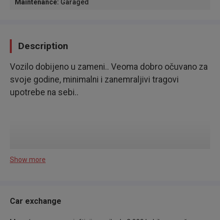
Maintenance
:
Garaged
Description
Vozilo dobijeno u zameni.. Veoma dobro očuvano za
svoje godine, minimalni i zanemraljivi tragovi
upotrebe na sebi..
Svojim fascinantnim izgledom uvek mami poglede
Show more
prolaznika.. Izvanredno vozilo kako za svaki dan, tako
i za dalja putovanja.. Varijanta sa 1.7 CDTI motorom
od 125 konjskih snaga koji se fenomenalno pokazao
Car exchange
veoma poznat po svojoj izdržljivosti i kvalitetu