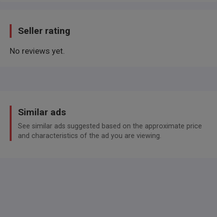
Isofix-Aufnahmen für Kindersitz
Klimaautomatik 2-Zonen
Seller rating
Lenkrad heizbar
No reviews yet.
Lenkrad mit Multifunktion für Audio-/Telefonbedienung
Licht- und Regensensor
Mittelarmlehne vorn mit Ablagefach
Radioempfang Digital (DAB)
Similar ads
Schaltfunktion (Schaltwippen/-tasten) am Lenkrad,
See similar ads suggested based on the approximate price
Aluminium
and characteristics of the ad you are viewing.
Servolenkung (Aktivlenkung)
Sitz vorn links elektr. verstellbar (mit Memory)
Sitze vorn elektr. verstellbar (6-fach)
Sitze vorn elektr. verstellbar (6-fach) mit
Lendenwirbelstütze