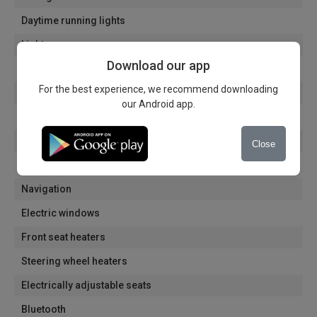
Daytime running lights
Light sensors
Download our app
Rain sensors
For the best experience, we recommend downloading
Panoramic roof
our Android app.
Electric mirrors
Automatic dimming of the interior mirror
Close
Alloy wheels
Navigation
Electric windows
Front seat heaters
Steering wheel heaters
Electrically adjustable seats
Bluetooth