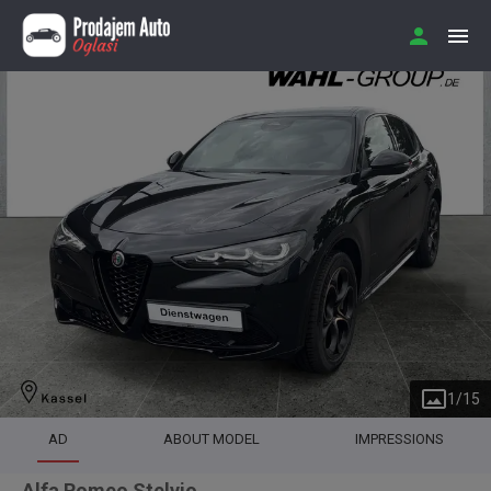
1
/
15
AD
ABOUT MODEL
IMPRESSIONS
Alfa Romeo Stelvio