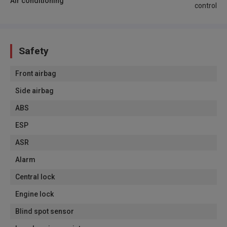
Air conditioning
control
Safety
Front airbag
Side airbag
ABS
ESP
ASR
Alarm
Central lock
Engine lock
Blind spot sensor