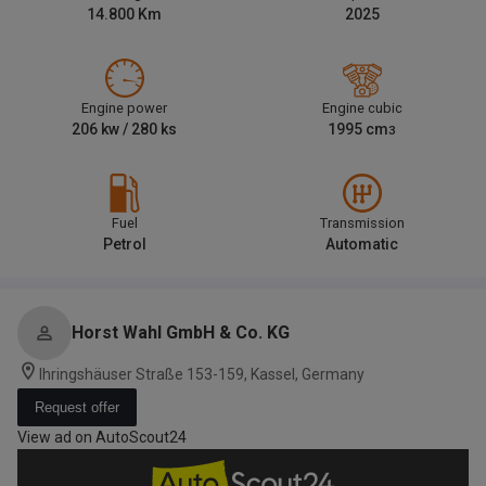
14.800
Km
2025
Engine power
Engine cubic
206
kw /
280
ks
1995
cm
3
Fuel
Transmission
Petrol
Automatic
Horst Wahl GmbH & Co. KG
Ihringshäuser Straße 153-159, Kassel, Germany
Request offer
View ad on AutoScout24