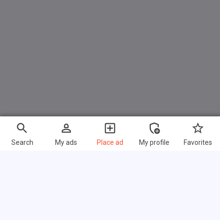
Fahrassistenz-System: Verkehrszeichenerkennung (TSR)
Keyless-Entry
Kopf-Airbag-System
Matrix-LED-Scheinwerfer (Adaptives Scheinwerferlicht)
Otto-Partikelfilter (OPF)
Reifendruck-Kontrollsystem
Seitenairbag
Tagfahrlicht LED
Wegfahrsperre (elektronisch)
Search
My ads
Place ad
My profile
Favorites
Sonstiges
Abdeckkappen Außenspiegel mit italienischer Flagge
Aktive Giermomentkontrolle (AYC)