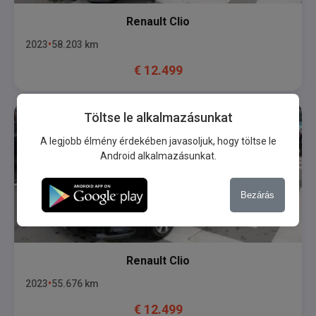
Renault
Clio
2023
58.203
km
€
12.499
Töltse le alkalmazásunkat
A legjobb élmény érdekében javasoljuk, hogy töltse le
Android alkalmazásunkat.
Bezárás
Renault
Clio
2023
55.676
km
€
12.499