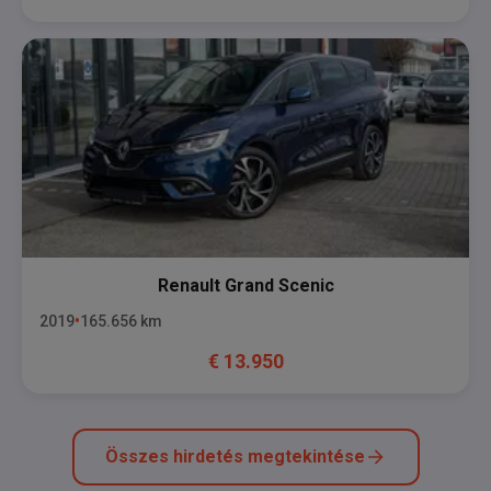
Renault
Grand Scenic
2019
165.656
km
€
13.950
Összes hirdetés megtekintése