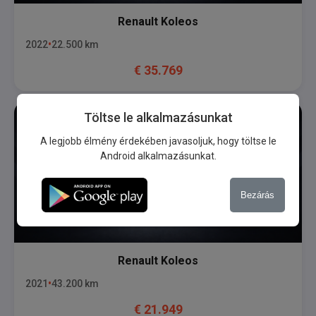
Renault
Koleos
2022
22.500
km
€
35.769
Töltse le alkalmazásunkat
A legjobb élmény érdekében javasoljuk, hogy töltse le
Android alkalmazásunkat.
Bezárás
Renault
Koleos
2021
43.200
km
€
21.949